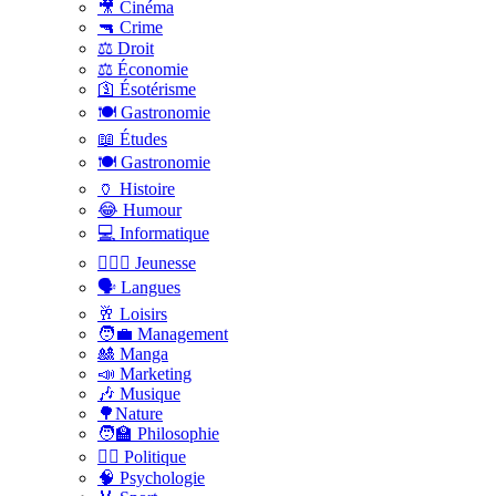
🎥 Cinéma
🔫 Crime
⚖️ Droit
⚖️ Économie
🛐 Ésotérisme
🍽️ Gastronomie
📖 Études
🍽️ Gastronomie
🏺 Histoire
😂 Humour
💻 Informatique
🤸🏽‍♀️ Jeunesse
🗣 Langues
🥂 Loisirs
🧑‍💼 Management
🎎 Manga
📣 Marketing
🎶 Musique
🌳Nature
🧑‍🏫 Philosophie
👨‍⚖️ Politique
🧠 Psychologie