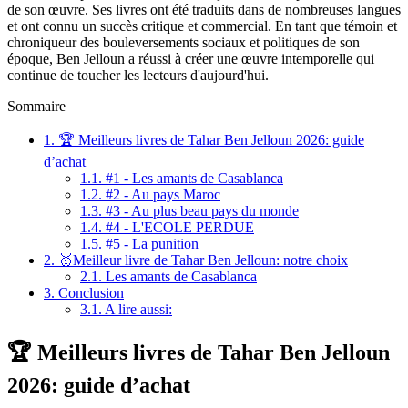
de son œuvre. Ses livres ont été traduits dans de nombreuses langues
et ont connu un succès critique et commercial. En tant que témoin et
chroniqueur des bouleversements sociaux et politiques de son
époque, Ben Jelloun a réussi à créer une œuvre intemporelle qui
continue de toucher les lecteurs d'aujourd'hui.
Sommaire
1.
🏆 Meilleurs livres de Tahar Ben Jelloun 2026: guide
d’achat
1.1.
#1 - Les amants de Casablanca
1.2.
#2 - Au pays Maroc
1.3.
#3 - Au plus beau pays du monde
1.4.
#4 - L'ECOLE PERDUE
1.5.
#5 - La punition
2.
🥇Meilleur livre de Tahar Ben Jelloun: notre choix
2.1.
Les amants de Casablanca
3.
Conclusion
3.1.
A lire aussi:
🏆 Meilleurs livres de Tahar Ben Jelloun
2026: guide d’achat