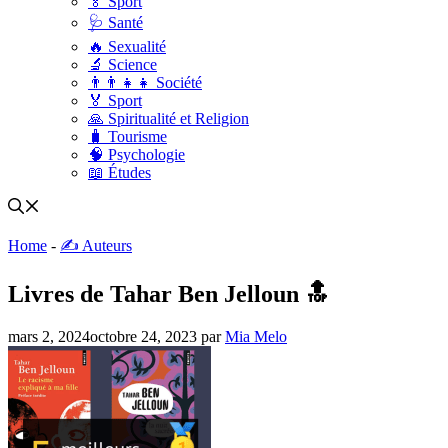
🏅 Sport
🩺 Santé
🔥 Sexualité
🔬 Science
👨‍👨‍👧‍👧 Société
🏅 Sport
🙏 Spiritualité et Religion
🧳 Tourisme
🧠 Psychologie
📖 Études
Home
-
✍️ Auteurs
Livres de Tahar Ben Jelloun 🔝
mars 2, 2024
octobre 24, 2023
par
Mia Melo