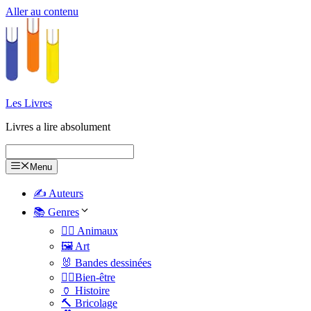
Aller au contenu
Les Livres
Livres a lire absolument
Menu
✍️ Auteurs
📚 Genres
🐕‍🦺 Animaux
🖼️ Art
🐰 Bandes dessinées
🧑‍⚕️Bien-être
🏺 Histoire
🔨 Bricolage