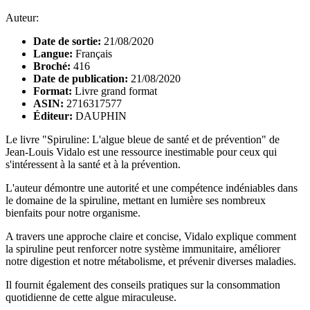
Auteur:
Date de sortie:
21/08/2020
Langue:
Français
Broché:
416
Date de publication:
21/08/2020
Format:
Livre grand format
ASIN:
2716317577
Éditeur:
DAUPHIN
Le livre "Spiruline: L'algue bleue de santé et de prévention" de
Jean-Louis Vidalo est une ressource inestimable pour ceux qui
s'intéressent à la santé et à la prévention.
L'auteur démontre une autorité et une compétence indéniables dans
le domaine de la spiruline, mettant en lumière ses nombreux
bienfaits pour notre organisme.
A travers une approche claire et concise, Vidalo explique comment
la spiruline peut renforcer notre système immunitaire, améliorer
notre digestion et notre métabolisme, et prévenir diverses maladies.
Il fournit également des conseils pratiques sur la consommation
quotidienne de cette algue miraculeuse.