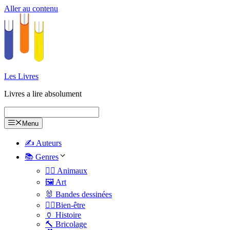
Aller au contenu
Les Livres
Livres a lire absolument
Menu
✍️ Auteurs
📚 Genres
🐕‍🦺 Animaux
🖼️ Art
🐰 Bandes dessinées
🧑‍⚕️Bien-être
🏺 Histoire
🔨 Bricolage