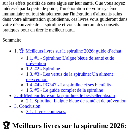
sur les effets positifs de cette algue sur leur santé. Que vous soyez
intéressé par la perte de poids, l'amélioration de votre système
immunitaire ou tout simplement par l'intégration d'aliments sains
dans votre alimentation quotidienne, ces livres vous guideront dans
votre découverte de la spiruline et vous donneront des conseils
pratiques pour en tirer le meilleur parti.
Sommaire
1.
🏆 Meilleurs livres sur la spiruline 2026: guide d’achat
1.1.
#1 - Spiruline: L'algue bleue de santé et de
prévention
1.2.
#2 - Spiruline
1.3.
#3 - Les vertus de la spiruline: Un aliment
d'exception
1.4.
#4 - PG347 - La spiruline et ses bienfaits
1.5.
#5 - Le guide complet de la spiruline
2.
🥇Meilleur livre sur la spiruline: le bestseller absolu
2.1.
Spiruline: L'algue bleue de santé et de prévention
3.
Conclusion
3.1.
Livres connexes:
🏆 Meilleurs livres sur la spiruline 2026: