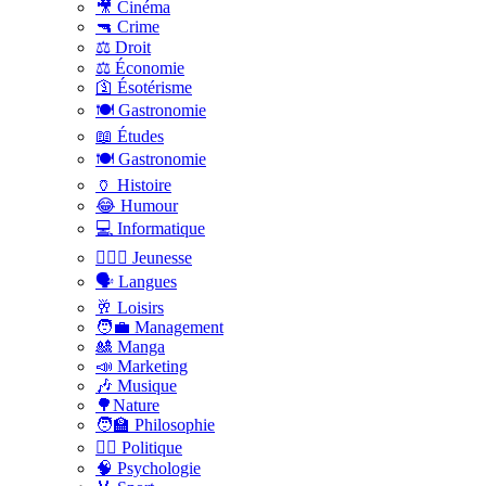
🎥 Cinéma
🔫 Crime
⚖️ Droit
⚖️ Économie
🛐 Ésotérisme
🍽️ Gastronomie
📖 Études
🍽️ Gastronomie
🏺 Histoire
😂 Humour
💻 Informatique
🤸🏽‍♀️ Jeunesse
🗣 Langues
🥂 Loisirs
🧑‍💼 Management
🎎 Manga
📣 Marketing
🎶 Musique
🌳Nature
🧑‍🏫 Philosophie
👨‍⚖️ Politique
🧠 Psychologie