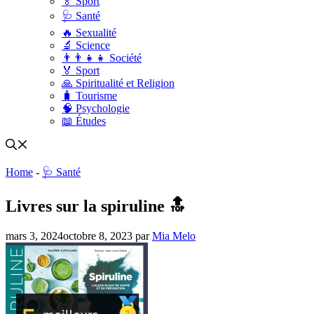
🏅 Sport
🩺 Santé
🔥 Sexualité
🔬 Science
👨‍👨‍👧‍👧 Société
🏅 Sport
🙏 Spiritualité et Religion
🧳 Tourisme
🧠 Psychologie
📖 Études
Home
-
🩺 Santé
Livres sur la spiruline 🔝
mars 3, 2024
octobre 8, 2023
par
Mia Melo