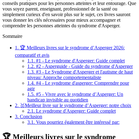
conseils pratiques pour les personnes atteintes et leur entourage. Que
vous soyez parent, enseignant, professionnel de la santé ou
simplement curieux d'en savoir plus sur le sujet, ces livres sauront
vous donner les clés nécessaires pour mieux accompagner et
comprendre les personnes atteintes du syndrome d'Asperger.
Sommaire
1.
🏆 Meilleurs livres sur le syndrome d’Asperger 2026:
comparatif et avis
1.1.
#1 - Le syndrome d'Asperger: Guide complet
1.2.
#2 - Asperguide - Guide du syndrome d'Asperger
1.3.
#3 - Le Syndrome d'Asperger et l'autisme de haut
niveau: Approche comportementaliste
1.4.
#4 - Le syndrome d'asperger: Comprendre pour
agir
1.5.
#5 - Vivre avec le syndrome d’Asperger: Un
handicap invisible au quotidien
2.
🥇Meilleur livre sur le syndrome d’Asperger: notre choix
2.1.
Le syndrome d'Asperger: Guide complet
3.
Conclusion
3.1.
Vous pourriez également être intéressé par:
🏆 Meilleurs livres sur le syndrome