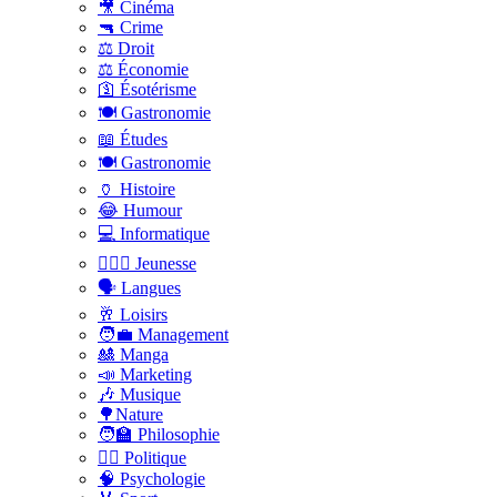
🎥 Cinéma
🔫 Crime
⚖️ Droit
⚖️ Économie
🛐 Ésotérisme
🍽️ Gastronomie
📖 Études
🍽️ Gastronomie
🏺 Histoire
😂 Humour
💻 Informatique
🤸🏽‍♀️ Jeunesse
🗣 Langues
🥂 Loisirs
🧑‍💼 Management
🎎 Manga
📣 Marketing
🎶 Musique
🌳Nature
🧑‍🏫 Philosophie
👨‍⚖️ Politique
🧠 Psychologie