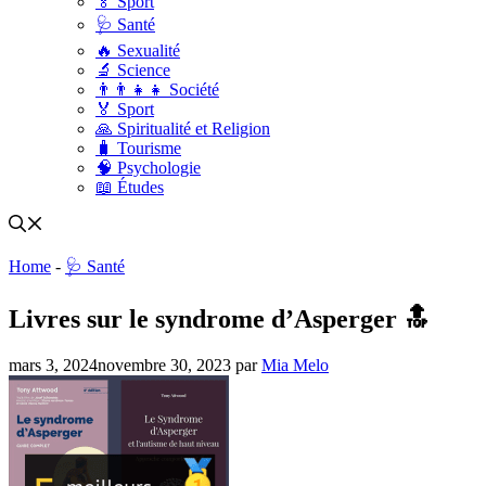
🏅 Sport
🩺 Santé
🔥 Sexualité
🔬 Science
👨‍👨‍👧‍👧 Société
🏅 Sport
🙏 Spiritualité et Religion
🧳 Tourisme
🧠 Psychologie
📖 Études
Home
-
🩺 Santé
Livres sur le syndrome d’Asperger 🔝
mars 3, 2024
novembre 30, 2023
par
Mia Melo