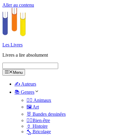
Aller au contenu
Les Livres
Livres a lire absolument
Menu
✍️ Auteurs
📚 Genres
🐕‍🦺 Animaux
🖼️ Art
🐰 Bandes dessinées
🧑‍⚕️Bien-être
🏺 Histoire
🔨 Bricolage