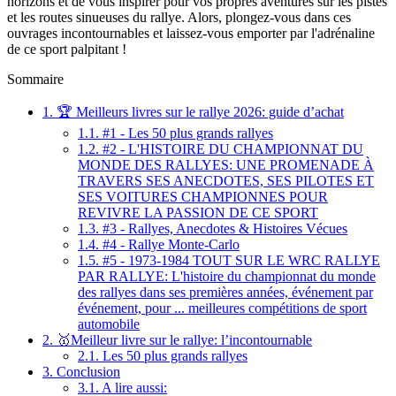
horizons et de vous inspirer pour vos propres aventures sur les pistes
et les routes sinueuses du rallye. Alors, plongez-vous dans ces
ouvrages incontournables et laissez-vous emporter par l'adrénaline
de ce sport palpitant !
Sommaire
1.
🏆 Meilleurs livres sur le rallye 2026: guide d’achat
1.1.
#1 - Les 50 plus grands rallyes
1.2.
#2 - L'HISTOIRE DU CHAMPIONNAT DU
MONDE DES RALLYES: UNE PROMENADE À
TRAVERS SES ANECDOTES, SES PILOTES ET
SES VOITURES CHAMPIONNES POUR
REVIVRE LA PASSION DE CE SPORT
1.3.
#3 - Rallyes, Anecdotes & Histoires Vécues
1.4.
#4 - Rallye Monte-Carlo
1.5.
#5 - 1973-1984 TOUT SUR LE WRC RALLYE
PAR RALLYE: L'histoire du championnat du monde
des rallyes dans ses premières années, événement par
événement, pour ... meilleures compétitions de sport
automobile
2.
🥇Meilleur livre sur le rallye: l’incontournable
2.1.
Les 50 plus grands rallyes
3.
Conclusion
3.1.
A lire aussi: