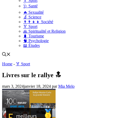
🏅 Sport
🩺 Santé
🔥 Sexualité
🔬 Science
👨‍👨‍👧‍👧 Société
🏅 Sport
🙏 Spiritualité et Religion
🧳 Tourisme
🧠 Psychologie
📖 Études
Home
-
🏅 Sport
Livres sur le rallye 🔝
mars 3, 2024
janvier 18, 2024
par
Mia Melo