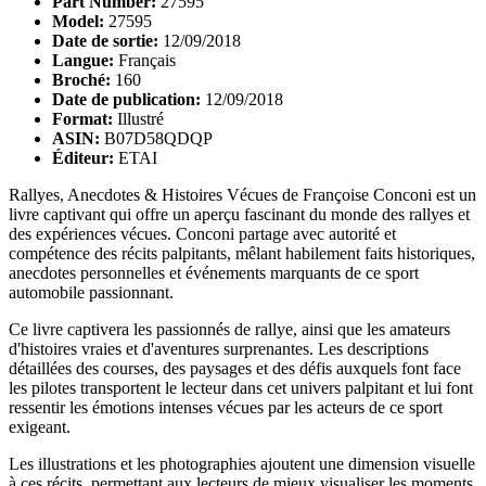
Part Number:
27595
Model:
27595
Date de sortie:
12/09/2018
Langue:
Français
Broché:
160
Date de publication:
12/09/2018
Format:
Illustré
ASIN:
B07D58QDQP
Éditeur:
ETAI
Rallyes, Anecdotes & Histoires Vécues de Françoise Conconi est un
livre captivant qui offre un aperçu fascinant du monde des rallyes et
des expériences vécues. Conconi partage avec autorité et
compétence des récits palpitants, mêlant habilement faits historiques,
anecdotes personnelles et événements marquants de ce sport
automobile passionnant.
Ce livre captivera les passionnés de rallye, ainsi que les amateurs
d'histoires vraies et d'aventures surprenantes. Les descriptions
détaillées des courses, des paysages et des défis auxquels font face
les pilotes transportent le lecteur dans cet univers palpitant et lui font
ressentir les émotions intenses vécues par les acteurs de ce sport
exigeant.
Les illustrations et les photographies ajoutent une dimension visuelle
à ces récits, permettant aux lecteurs de mieux visualiser les moments