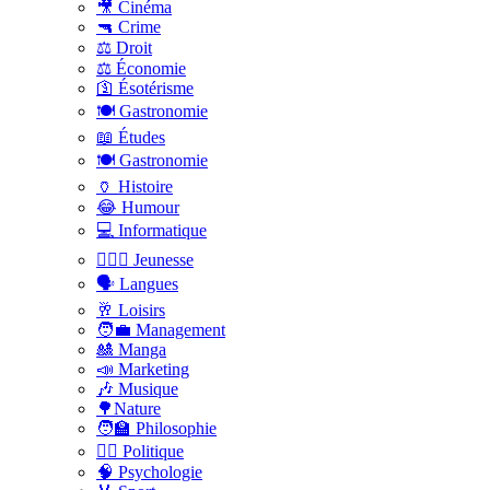
🎥 Cinéma
🔫 Crime
⚖️ Droit
⚖️ Économie
🛐 Ésotérisme
🍽️ Gastronomie
📖 Études
🍽️ Gastronomie
🏺 Histoire
😂 Humour
💻 Informatique
🤸🏽‍♀️ Jeunesse
🗣 Langues
🥂 Loisirs
🧑‍💼 Management
🎎 Manga
📣 Marketing
🎶 Musique
🌳Nature
🧑‍🏫 Philosophie
👨‍⚖️ Politique
🧠 Psychologie