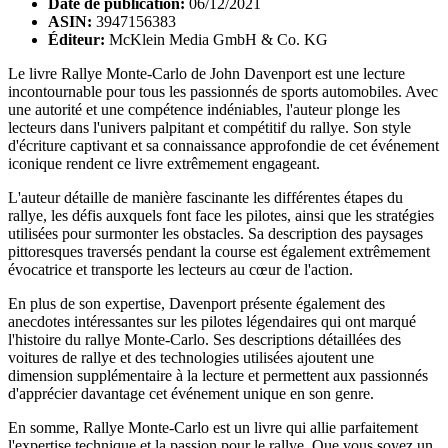
Date de publication:
06/12/2021
ASIN:
3947156383
Éditeur:
McKlein Media GmbH & Co. KG
Le livre Rallye Monte-Carlo de John Davenport est une lecture
incontournable pour tous les passionnés de sports automobiles. Avec
une autorité et une compétence indéniables, l'auteur plonge les
lecteurs dans l'univers palpitant et compétitif du rallye. Son style
d'écriture captivant et sa connaissance approfondie de cet événement
iconique rendent ce livre extrêmement engageant.
L'auteur détaille de manière fascinante les différentes étapes du
rallye, les défis auxquels font face les pilotes, ainsi que les stratégies
utilisées pour surmonter les obstacles. Sa description des paysages
pittoresques traversés pendant la course est également extrêmement
évocatrice et transporte les lecteurs au cœur de l'action.
En plus de son expertise, Davenport présente également des
anecdotes intéressantes sur les pilotes légendaires qui ont marqué
l'histoire du rallye Monte-Carlo. Ses descriptions détaillées des
voitures de rallye et des technologies utilisées ajoutent une
dimension supplémentaire à la lecture et permettent aux passionnés
d'apprécier davantage cet événement unique en son genre.
En somme, Rallye Monte-Carlo est un livre qui allie parfaitement
l'expertise technique et la passion pour le rallye. Que vous soyez un