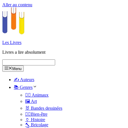
Aller au contenu
Les Livres
Livres a lire absolument
Menu
✍️ Auteurs
📚 Genres
🐕‍🦺 Animaux
🖼️ Art
🐰 Bandes dessinées
🧑‍⚕️Bien-être
🏺 Histoire
🔨 Bricolage