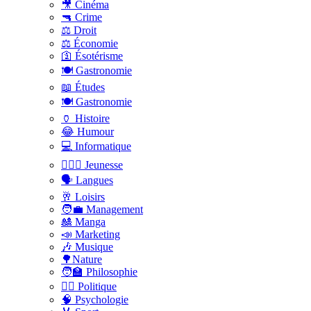
🎥 Cinéma
🔫 Crime
⚖️ Droit
⚖️ Économie
🛐 Ésotérisme
🍽️ Gastronomie
📖 Études
🍽️ Gastronomie
🏺 Histoire
😂 Humour
💻 Informatique
🤸🏽‍♀️ Jeunesse
🗣 Langues
🥂 Loisirs
🧑‍💼 Management
🎎 Manga
📣 Marketing
🎶 Musique
🌳Nature
🧑‍🏫 Philosophie
👨‍⚖️ Politique
🧠 Psychologie