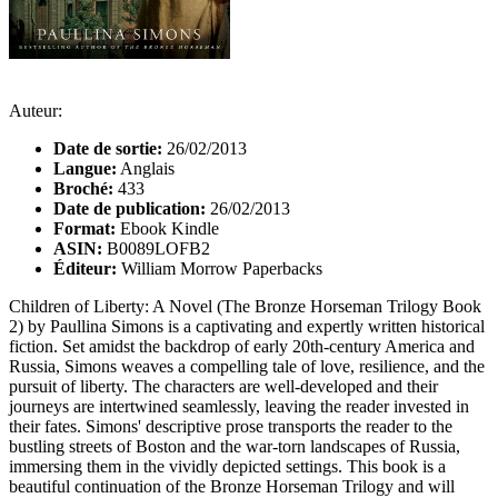
Auteur:
Date de sortie:
26/02/2013
Langue:
Anglais
Broché:
433
Date de publication:
26/02/2013
Format:
Ebook Kindle
ASIN:
B0089LOFB2
Éditeur:
William Morrow Paperbacks
Children of Liberty: A Novel (The Bronze Horseman Trilogy Book
2) by Paullina Simons is a captivating and expertly written historical
fiction. Set amidst the backdrop of early 20th-century America and
Russia, Simons weaves a compelling tale of love, resilience, and the
pursuit of liberty. The characters are well-developed and their
journeys are intertwined seamlessly, leaving the reader invested in
their fates. Simons' descriptive prose transports the reader to the
bustling streets of Boston and the war-torn landscapes of Russia,
immersing them in the vividly depicted settings. This book is a
beautiful continuation of the Bronze Horseman Trilogy and will