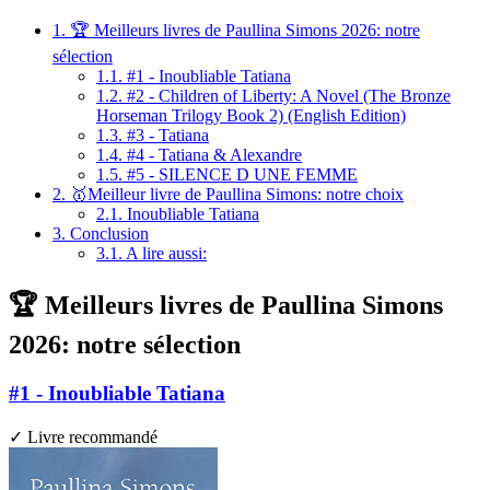
1.
🏆 Meilleurs livres de Paullina Simons 2026: notre
sélection
1.1.
#1 - Inoubliable Tatiana
1.2.
#2 - Children of Liberty: A Novel (The Bronze
Horseman Trilogy Book 2) (English Edition)
1.3.
#3 - Tatiana
1.4.
#4 - Tatiana & Alexandre
1.5.
#5 - SILENCE D UNE FEMME
2.
🥇Meilleur livre de Paullina Simons: notre choix
2.1.
Inoubliable Tatiana
3.
Conclusion
3.1.
A lire aussi:
🏆 Meilleurs livres de Paullina Simons
2026: notre sélection
#1 - Inoubliable Tatiana
✓ Livre recommandé