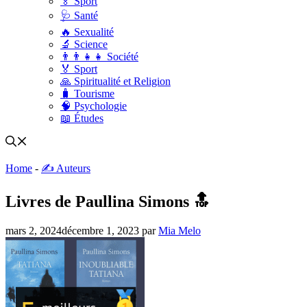
🏅 Sport
🩺 Santé
🔥 Sexualité
🔬 Science
👨‍👨‍👧‍👧 Société
🏅 Sport
🙏 Spiritualité et Religion
🧳 Tourisme
🧠 Psychologie
📖 Études
Home
-
✍️ Auteurs
Livres de Paullina Simons 🔝
mars 2, 2024
décembre 1, 2023
par
Mia Melo