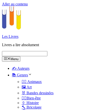
Aller au contenu
Les Livres
Livres a lire absolument
Menu
✍️ Auteurs
📚 Genres
🐕‍🦺 Animaux
🖼️ Art
🐰 Bandes dessinées
🧑‍⚕️Bien-être
🏺 Histoire
🔨 Bricolage