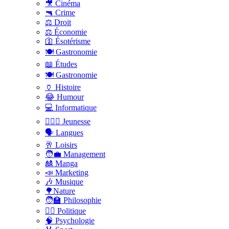
🎥 Cinéma
🔫 Crime
⚖️ Droit
⚖️ Économie
🛐 Ésotérisme
🍽️ Gastronomie
📖 Études
🍽️ Gastronomie
🏺 Histoire
😂 Humour
💻 Informatique
🤸🏽‍♀️ Jeunesse
🗣 Langues
🥂 Loisirs
🧑‍💼 Management
🎎 Manga
📣 Marketing
🎶 Musique
🌳Nature
🧑‍🏫 Philosophie
👨‍⚖️ Politique
🧠 Psychologie