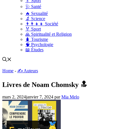
🏅 Sport
🩺 Santé
🔥 Sexualité
🔬 Science
👨‍👨‍👧‍👧 Société
🏅 Sport
🙏 Spiritualité et Religion
🧳 Tourisme
🧠 Psychologie
📖 Études
Home
-
✍️ Auteurs
Livres de Noam Chomsky 🔝
mars 2, 2024
janvier 7, 2024
par
Mia Melo