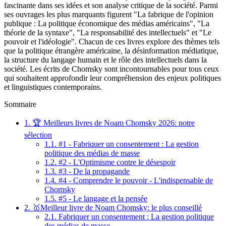
fascinante dans ses idées et son analyse critique de la société. Parmi
ses ouvrages les plus marquants figurent "La fabrique de l'opinion
publique : La politique économique des médias américains", "La
théorie de la syntaxe", "La responsabilité des intellectuels" et "Le
pouvoir et l'idéologie". Chacun de ces livres explore des thèmes tels
que la politique étrangère américaine, la désinformation médiatique,
la structure du langage humain et le rôle des intellectuels dans la
société. Les écrits de Chomsky sont incontournables pour tous ceux
qui souhaitent approfondir leur compréhension des enjeux politiques
et linguistiques contemporains.
Sommaire
1.
🏆 Meilleurs livres de Noam Chomsky 2026: notre
sélection
1.1.
#1 - Fabriquer un consentement : La gestion
politique des médias de masse
1.2.
#2 - L'Optimisme contre le désespoir
1.3.
#3 - De la propagande
1.4.
#4 - Comprendre le pouvoir - L'indispensable de
Chomsky
1.5.
#5 - Le langage et la pensée
2.
🥇Meilleur livre de Noam Chomsky: le plus conseillé
2.1.
Fabriquer un consentement : La gestion politique
des médias de masse