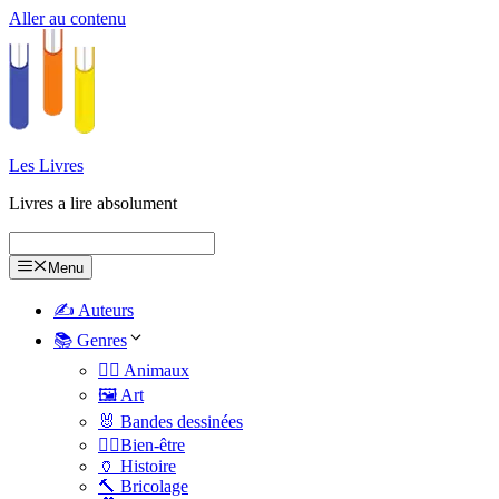
Aller au contenu
Les Livres
Livres a lire absolument
Menu
✍️ Auteurs
📚 Genres
🐕‍🦺 Animaux
🖼️ Art
🐰 Bandes dessinées
🧑‍⚕️Bien-être
🏺 Histoire
🔨 Bricolage