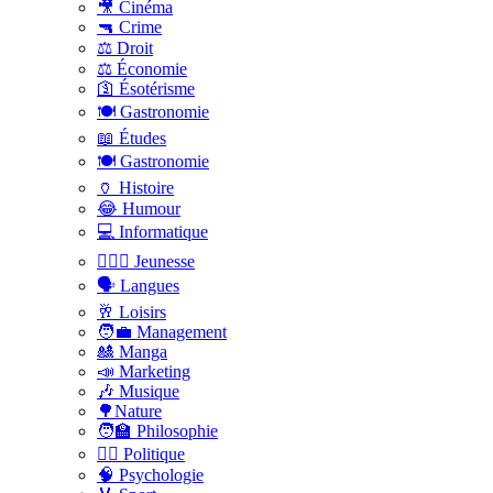
🎥 Cinéma
🔫 Crime
⚖️ Droit
⚖️ Économie
🛐 Ésotérisme
🍽️ Gastronomie
📖 Études
🍽️ Gastronomie
🏺 Histoire
😂 Humour
💻 Informatique
🤸🏽‍♀️ Jeunesse
🗣 Langues
🥂 Loisirs
🧑‍💼 Management
🎎 Manga
📣 Marketing
🎶 Musique
🌳Nature
🧑‍🏫 Philosophie
👨‍⚖️ Politique
🧠 Psychologie