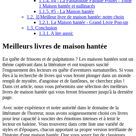
1.1.4.
#4 - La Fantastique Famille Poulet - Tome
1 Maison hantée et gallinacés
1.1.5.
#5 - La Maison hantée
1.2.
🥇Meilleur livre de maison hantée: notre choix
1.2.1.
La Maison hantée - Grand Livre Pop-up
1.3.
Conclusion
1.3.1.
A lire aussi:
Meilleurs livres de maison hantée
En quête de frissons et de palpitations ? Les maisons hantées sont un
thème captivant dans la littérature et ont toujours suscité
l'engouement des lecteurs en quête d'aventures surnaturelles. Si vous
êtes à la recherche de livres qui vous feront plonger dans un monde
rempli de mystère, d'angoisse et de fantômes, ne cherchez plus !
Dans cet article, nous vous présentons une sélection des meilleurs
livres de maison hantée qui vous feront frissonner jusqu'à la dernière
page.
Avec notre expérience et notre autorité dans le domaine de la
littérature de l'horreur, nous avons soigneusement choisi ces livres
pour leur capacité à susciter des émotions intenses et à tenir le
lecteur en haleine. Vous trouverez dans cette liste une variété de
styles et d'époques, chacun apportant sa propre version terrifiante de
l'histoire d'une maison hantée. Que vous soyez fan de classiques