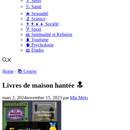
🏅 Sport
🩺 Santé
🔥 Sexualité
🔬 Science
👨‍👨‍👧‍👧 Société
🏅 Sport
🙏 Spiritualité et Religion
🧳 Tourisme
🧠 Psychologie
📖 Études
Home
-
📚 Genres
Livres de maison hantée 🔝
mars 2, 2024
novembre 15, 2023
par
Mia Melo