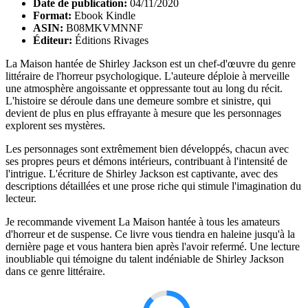
Date de publication:
04/11/2020
Format:
Ebook Kindle
ASIN:
B08MKVMNNF
Éditeur:
Éditions Rivages
La Maison hantée de Shirley Jackson est un chef-d'œuvre du genre
littéraire de l'horreur psychologique. L'auteure déploie à merveille
une atmosphère angoissante et oppressante tout au long du récit.
L'histoire se déroule dans une demeure sombre et sinistre, qui
devient de plus en plus effrayante à mesure que les personnages
explorent ses mystères.
Les personnages sont extrêmement bien développés, chacun avec
ses propres peurs et démons intérieurs, contribuant à l'intensité de
l'intrigue. L'écriture de Shirley Jackson est captivante, avec des
descriptions détaillées et une prose riche qui stimule l'imagination du
lecteur.
Je recommande vivement La Maison hantée à tous les amateurs
d'horreur et de suspense. Ce livre vous tiendra en haleine jusqu'à la
dernière page et vous hantera bien après l'avoir refermé. Une lecture
inoubliable qui témoigne du talent indéniable de Shirley Jackson
dans ce genre littéraire.