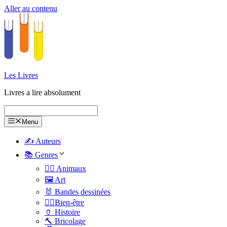
Aller au contenu
Les Livres
Livres a lire absolument
Menu
✍️ Auteurs
📚 Genres
🐕‍🦺 Animaux
🖼️ Art
🐰 Bandes dessinées
🧑‍⚕️Bien-être
🏺 Histoire
🔨 Bricolage