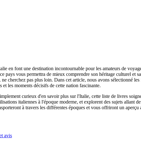
l’Italie en font une destination incontournable pour les amateurs de voy
de ce pays vous permettra de mieux comprendre son héritage culturel et s
 ne cherchez pas plus loin. Dans cet article, nous avons sélectionné les m
 et les moments décisifs de cette nation fascinante.
plement curieux d'en savoir plus sur l'Italie, cette liste de livres soi
tions italiennes à l'époque moderne, et explorent des sujets allant de l'a
ransporteront à travers les différentes époques et vous offriront un aperçu
et avis