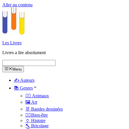
Aller au contenu
Les Livres
Livres a lire absolument
Menu
✍️ Auteurs
📚 Genres
🐕‍🦺 Animaux
🖼️ Art
🐰 Bandes dessinées
🧑‍⚕️Bien-être
🏺 Histoire
🔨 Bricolage