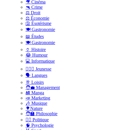
🎥 Cinéma
🔫 Crime
⚖️ Droit
⚖️ Économie
🛐 Ésotérisme
🍽️ Gastronomie
📖 Études
🍽️ Gastronomie
🏺 Histoire
😂 Humour
💻 Informatique
🤸🏽‍♀️ Jeunesse
🗣 Langues
🥂 Loisirs
🧑‍💼 Management
🎎 Manga
📣 Marketing
🎶 Musique
🌳Nature
🧑‍🏫 Philosophie
👨‍⚖️ Politique
🧠 Psychologie