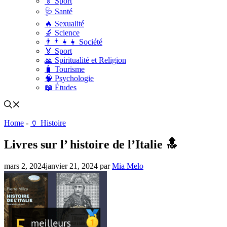
🏅 Sport
🩺 Santé
🔥 Sexualité
🔬 Science
👨‍👨‍👧‍👧 Société
🏅 Sport
🙏 Spiritualité et Religion
🧳 Tourisme
🧠 Psychologie
📖 Études
Home
-
🏺 Histoire
Livres sur l’ histoire de l’Italie 🔝
mars 2, 2024
janvier 21, 2024
par
Mia Melo