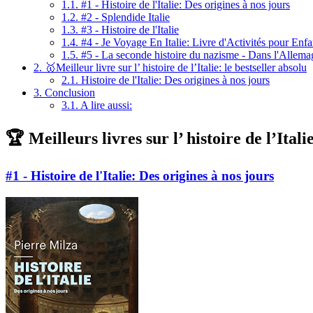
1.1.
#1 - Histoire de l'Italie: Des origines à nos jours
1.2.
#2 - Splendide Italie
1.3.
#3 - Histoire de l'Italie
1.4.
#4 - Je Voyage En Italie: Livre d'Activités pour Enfa
1.5.
#5 - La seconde histoire du nazisme - Dans l'Allema
2.
🥇Meilleur livre sur l’ histoire de l’Italie: le bestseller absolu
2.1.
Histoire de l'Italie: Des origines à nos jours
3.
Conclusion
3.1.
A lire aussi:
🏆 Meilleurs livres sur l’ histoire de l’Ital
#1 - Histoire de l'Italie: Des origines à nos jours