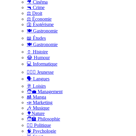
🎥 Cinéma
🔫 Crime
⚖️ Droit
⚖️ Économie
🛐 Ésotérisme
🍽️ Gastronomie
📖 Études
🍽️ Gastronomie
🏺 Histoire
😂 Humour
💻 Informatique
🤸🏽‍♀️ Jeunesse
🗣 Langues
🥂 Loisirs
🧑‍💼 Management
🎎 Manga
📣 Marketing
🎶 Musique
🌳Nature
🧑‍🏫 Philosophie
👨‍⚖️ Politique
🧠 Psychologie