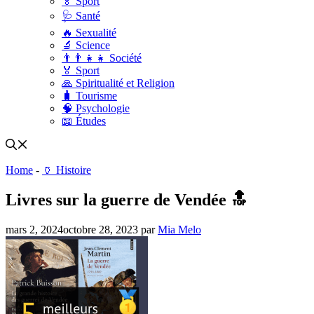
🏅 Sport
🩺 Santé
🔥 Sexualité
🔬 Science
👨‍👨‍👧‍👧 Société
🏅 Sport
🙏 Spiritualité et Religion
🧳 Tourisme
🧠 Psychologie
📖 Études
Home
-
🏺 Histoire
Livres sur la guerre de Vendée 🔝
mars 2, 2024
octobre 28, 2023
par
Mia Melo