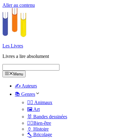
Aller au contenu
Les Livres
Livres a lire absolument
Menu
✍️ Auteurs
📚 Genres
🐕‍🦺 Animaux
🖼️ Art
🐰 Bandes dessinées
🧑‍⚕️Bien-être
🏺 Histoire
🔨 Bricolage