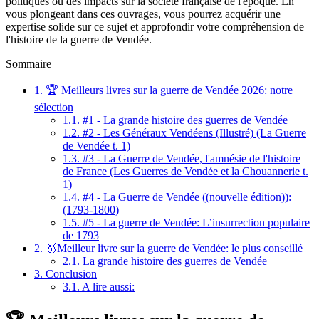
politiques ou des impacts sur la société française de l'époque. En
vous plongeant dans ces ouvrages, vous pourrez acquérir une
expertise solide sur ce sujet et approfondir votre compréhension de
l'histoire de la guerre de Vendée.
Sommaire
1.
🏆 Meilleurs livres sur la guerre de Vendée 2026: notre
sélection
1.1.
#1 - La grande histoire des guerres de Vendée
1.2.
#2 - Les Généraux Vendéens (Illustré) (La Guerre
de Vendée t. 1)
1.3.
#3 - La Guerre de Vendée, l'amnésie de l'histoire
de France (Les Guerres de Vendée et la Chouannerie t.
1)
1.4.
#4 - La Guerre de Vendée ((nouvelle édition)):
(1793-1800)
1.5.
#5 - La guerre de Vendée: L’insurrection populaire
de 1793
2.
🥇Meilleur livre sur la guerre de Vendée: le plus conseillé
2.1.
La grande histoire des guerres de Vendée
3.
Conclusion
3.1.
A lire aussi: