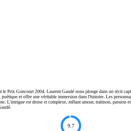
nt le Prix Goncourt 2004. Laurent Gaudé nous plonge dans un récit capti
e, poétique et offre une véritable immersion dans l'histoire. Les person
nte. L'intrigue est dense et complexe, mêlant amour, trahison, passion e
 Gaudé.
9.7