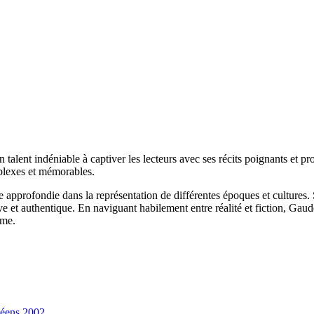
alent indéniable à captiver les lecteurs avec ses récits poignants et p
plexes et mémorables.
 approfondie dans la représentation de différentes époques et cultures. S
e et authentique. En naviguant habilement entre réalité et fiction, Gaudé
mme.
céens 2002