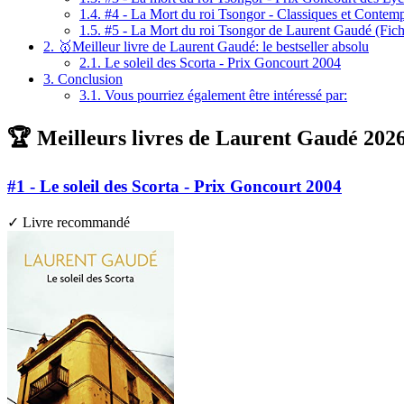
1.4.
#4 - La Mort du roi Tsongor - Classiques et Contem
1.5.
#5 - La Mort du roi Tsongor de Laurent Gaudé (Fiche 
2.
🥇Meilleur livre de Laurent Gaudé: le bestseller absolu
2.1.
Le soleil des Scorta - Prix Goncourt 2004
3.
Conclusion
3.1.
Vous pourriez également être intéressé par:
🏆 Meilleurs livres de Laurent Gaudé 2026:
#1 - Le soleil des Scorta - Prix Goncourt 2004
✓ Livre recommandé