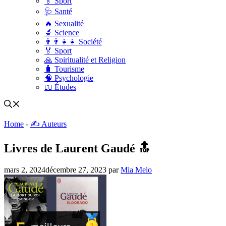
🏅 Sport
🩺 Santé
🔥 Sexualité
🔬 Science
👨‍👨‍👧‍👧 Société
🏅 Sport
🙏 Spiritualité et Religion
🧳 Tourisme
🧠 Psychologie
📖 Études
Home
-
✍️ Auteurs
Livres de Laurent Gaudé 🔝
mars 2, 2024
décembre 27, 2023
par
Mia Melo