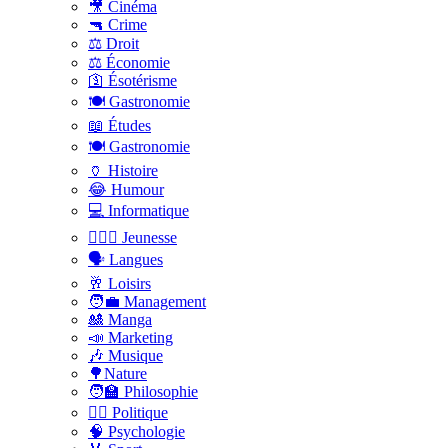
🎥 Cinéma
🔫 Crime
⚖️ Droit
⚖️ Économie
🛐 Ésotérisme
🍽️ Gastronomie
📖 Études
🍽️ Gastronomie
🏺 Histoire
😂 Humour
💻 Informatique
🤸🏽‍♀️ Jeunesse
🗣 Langues
🥂 Loisirs
🧑‍💼 Management
🎎 Manga
📣 Marketing
🎶 Musique
🌳Nature
🧑‍🏫 Philosophie
👨‍⚖️ Politique
🧠 Psychologie