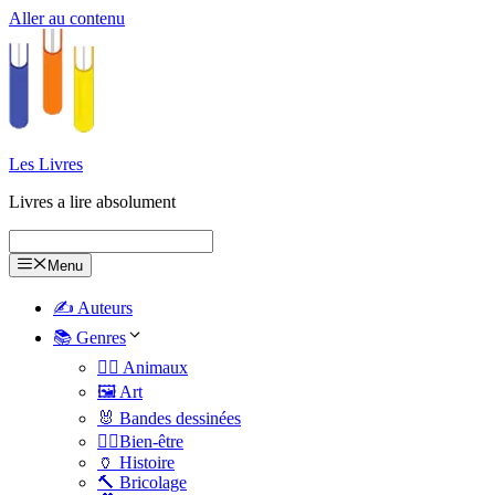
Aller au contenu
Les Livres
Livres a lire absolument
Menu
✍️ Auteurs
📚 Genres
🐕‍🦺 Animaux
🖼️ Art
🐰 Bandes dessinées
🧑‍⚕️Bien-être
🏺 Histoire
🔨 Bricolage