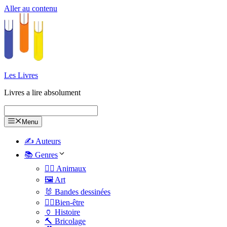
Aller au contenu
Les Livres
Livres a lire absolument
Menu
✍️ Auteurs
📚 Genres
🐕‍🦺 Animaux
🖼️ Art
🐰 Bandes dessinées
🧑‍⚕️Bien-être
🏺 Histoire
🔨 Bricolage