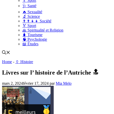
🏅 Sport
🩺 Santé
🔥 Sexualité
🔬 Science
👨‍👨‍👧‍👧 Société
🏅 Sport
🙏 Spiritualité et Religion
🧳 Tourisme
🧠 Psychologie
📖 Études
Home
-
🏺 Histoire
Livres sur l’ histoire de l’Autriche 🔝
mars 2, 2024
février 17, 2024
par
Mia Melo