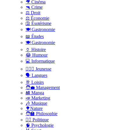
🎥 Cinéma
🔫 Crime
⚖️ Droit
⚖️ Économie
🛐 Ésotérisme
🍽️ Gastronomie
📖 Études
🍽️ Gastronomie
🏺 Histoire
😂 Humour
💻 Informatique
🤸🏽‍♀️ Jeunesse
🗣 Langues
🥂 Loisirs
🧑‍💼 Management
🎎 Manga
📣 Marketing
🎶 Musique
🌳Nature
🧑‍🏫 Philosophie
👨‍⚖️ Politique
🧠 Psychologie