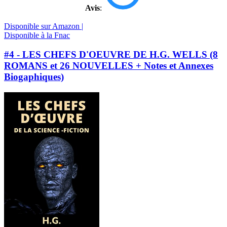
Avis
:
Disponible sur Amazon |
Disponible à la Fnac
#4 - LES CHEFS D'OEUVRE DE H.G. WELLS (8
ROMANS et 26 NOUVELLES + Notes et Annexes
Biogaphiques)