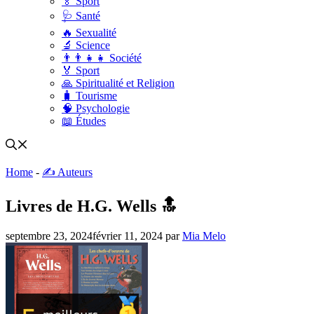
🏅 Sport
🩺 Santé
🔥 Sexualité
🔬 Science
👨‍👨‍👧‍👧 Société
🏅 Sport
🙏 Spiritualité et Religion
🧳 Tourisme
🧠 Psychologie
📖 Études
Home
-
✍️ Auteurs
Livres de H.G. Wells 🔝
septembre 23, 2024
février 11, 2024
par
Mia Melo