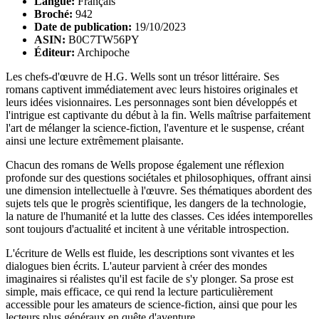
Langue:
Français
Broché:
942
Date de publication:
19/10/2023
ASIN:
B0C7TW56PY
Éditeur:
Archipoche
Les chefs-d'œuvre de H.G. Wells sont un trésor littéraire. Ses
romans captivent immédiatement avec leurs histoires originales et
leurs idées visionnaires. Les personnages sont bien développés et
l'intrigue est captivante du début à la fin. Wells maîtrise parfaitement
l'art de mélanger la science-fiction, l'aventure et le suspense, créant
ainsi une lecture extrêmement plaisante.
Chacun des romans de Wells propose également une réflexion
profonde sur des questions sociétales et philosophiques, offrant ainsi
une dimension intellectuelle à l'œuvre. Ses thématiques abordent des
sujets tels que le progrès scientifique, les dangers de la technologie,
la nature de l'humanité et la lutte des classes. Ces idées intemporelles
sont toujours d'actualité et incitent à une véritable introspection.
L'écriture de Wells est fluide, les descriptions sont vivantes et les
dialogues bien écrits. L'auteur parvient à créer des mondes
imaginaires si réalistes qu'il est facile de s'y plonger. Sa prose est
simple, mais efficace, ce qui rend la lecture particulièrement
accessible pour les amateurs de science-fiction, ainsi que pour les
lecteurs plus généraux en quête d'aventure.