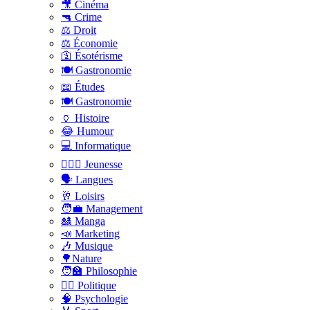
🎥 Cinéma
🔫 Crime
⚖️ Droit
⚖️ Économie
🛐 Ésotérisme
🍽️ Gastronomie
📖 Études
🍽️ Gastronomie
🏺 Histoire
😂 Humour
💻 Informatique
🤸🏽‍♀️ Jeunesse
🗣 Langues
🥂 Loisirs
🧑‍💼 Management
🎎 Manga
📣 Marketing
🎶 Musique
🌳Nature
🧑‍🏫 Philosophie
👨‍⚖️ Politique
🧠 Psychologie