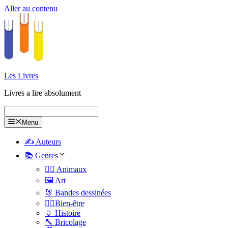
Aller au contenu
Les Livres
Livres a lire absolument
Menu
✍️ Auteurs
📚 Genres
🐕‍🦺 Animaux
🖼️ Art
🐰 Bandes dessinées
🧑‍⚕️Bien-être
🏺 Histoire
🔨 Bricolage