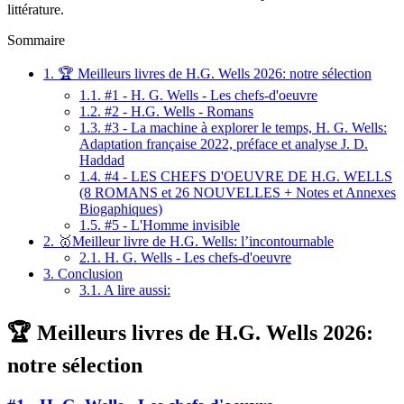
littérature.
Sommaire
1.
🏆 Meilleurs livres de H.G. Wells 2026: notre sélection
1.1.
#1 - H. G. Wells - Les chefs-d'oeuvre
1.2.
#2 - H.G. Wells - Romans
1.3.
#3 - La machine à explorer le temps, H. G. Wells:
Adaptation française 2022, préface et analyse J. D.
Haddad
1.4.
#4 - LES CHEFS D'OEUVRE DE H.G. WELLS
(8 ROMANS et 26 NOUVELLES + Notes et Annexes
Biogaphiques)
1.5.
#5 - L'Homme invisible
2.
🥇Meilleur livre de H.G. Wells: l’incontournable
2.1.
H. G. Wells - Les chefs-d'oeuvre
3.
Conclusion
3.1.
A lire aussi:
🏆 Meilleurs livres de H.G. Wells 2026:
notre sélection