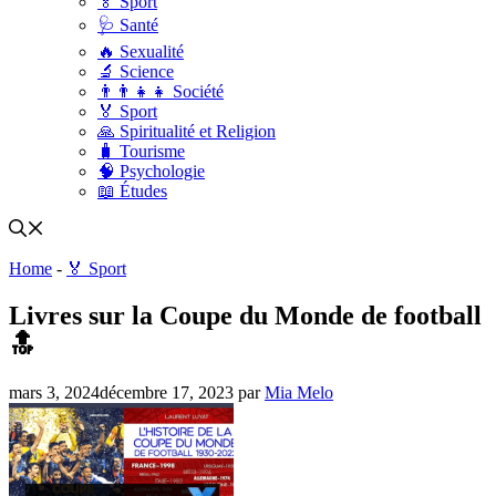
🏅 Sport
🩺 Santé
🔥 Sexualité
🔬 Science
👨‍👨‍👧‍👧 Société
🏅 Sport
🙏 Spiritualité et Religion
🧳 Tourisme
🧠 Psychologie
📖 Études
Home
-
🏅 Sport
Livres sur la Coupe du Monde de football
🔝
mars 3, 2024
décembre 17, 2023
par
Mia Melo