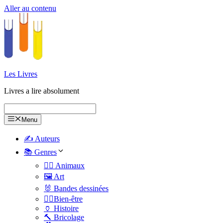
Aller au contenu
Les Livres
Livres a lire absolument
Menu
✍️ Auteurs
📚 Genres
🐕‍🦺 Animaux
🖼️ Art
🐰 Bandes dessinées
🧑‍⚕️Bien-être
🏺 Histoire
🔨 Bricolage