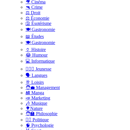
🎥 Cinéma
🔫 Crime
⚖️ Droit
⚖️ Économie
🛐 Ésotérisme
🍽️ Gastronomie
📖 Études
🍽️ Gastronomie
🏺 Histoire
😂 Humour
💻 Informatique
🤸🏽‍♀️ Jeunesse
🗣 Langues
🥂 Loisirs
🧑‍💼 Management
🎎 Manga
📣 Marketing
🎶 Musique
🌳Nature
🧑‍🏫 Philosophie
👨‍⚖️ Politique
🧠 Psychologie