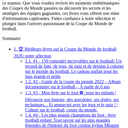
ce tournoi. Que vous vouliez revivre les moments emblématiques
des Coupes du Monde passées ou découvrir les secrets et les
stratégies des équipes gagnantes, ces livres vous offrent une mine
d'informations captivantes. Faites confiance à notre sélection et
plongez dans l'univers passionnant de la Coupe du Monde de
football.
Sommaire
1.
🏆 Meilleurs livres sur la Coupe du Monde de football
2026: notre sélection
1.1.
#1 - 150 curiosités incroyables sur le football: Un
recueil de faits, de jeux, de quiz et de dessins à colorier
sur le monde du football. Le cadeau parfait pour les
fans grands et petits
1.2.
#2 - Guide de la coupe du monde 2022 – Album
documentaire sur le football – À partir de 6 ans
1.3.
#3 - Mon livre sur le foot ⚽: pour les enfants |
Découvre son histoire, des anecdotes, ses règles, ses
techniques... Et amuse-toi avec les jeux et le quiz ! |
Culture sur le football, coupe du monde.
1.4.
#4 - Les plus grands champions du foot - livre
football enfant: Tout savoir sur les plus grandes
légendes de l'histoire du foot comme kylian Mbappe