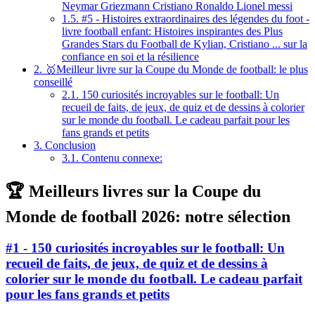
Neymar Griezmann Cristiano Ronaldo Lionel messi
1.5.
#5 - Histoires extraordinaires des légendes du foot -
livre football enfant: Histoires inspirantes des Plus
Grandes Stars du Football de Kylian, Cristiano ... sur la
confiance en soi et la résilience
2.
🥇Meilleur livre sur la Coupe du Monde de football: le plus
conseillé
2.1.
150 curiosités incroyables sur le football: Un
recueil de faits, de jeux, de quiz et de dessins à colorier
sur le monde du football. Le cadeau parfait pour les
fans grands et petits
3.
Conclusion
3.1.
Contenu connexe:
🏆 Meilleurs livres sur la Coupe du
Monde de football 2026: notre sélection
#1 - 150 curiosités incroyables sur le football: Un
recueil de faits, de jeux, de quiz et de dessins à
colorier sur le monde du football. Le cadeau parfait
pour les fans grands et petits