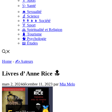
🏅 Sport
🩺 Santé
🔥 Sexualité
🔬 Science
👨‍👨‍👧‍👧 Société
🏅 Sport
🙏 Spiritualité et Religion
🧳 Tourisme
🧠 Psychologie
📖 Études
Home
-
✍️ Auteurs
Livres d’ Anne Rice 🔝
mars 2, 2024
décembre 11, 2023
par
Mia Melo