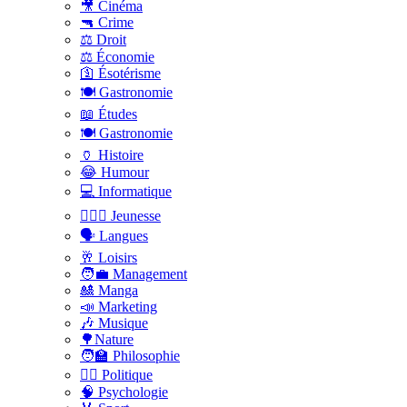
🎥 Cinéma
🔫 Crime
⚖️ Droit
⚖️ Économie
🛐 Ésotérisme
🍽️ Gastronomie
📖 Études
🍽️ Gastronomie
🏺 Histoire
😂 Humour
💻 Informatique
🤸🏽‍♀️ Jeunesse
🗣 Langues
🥂 Loisirs
🧑‍💼 Management
🎎 Manga
📣 Marketing
🎶 Musique
🌳Nature
🧑‍🏫 Philosophie
👨‍⚖️ Politique
🧠 Psychologie