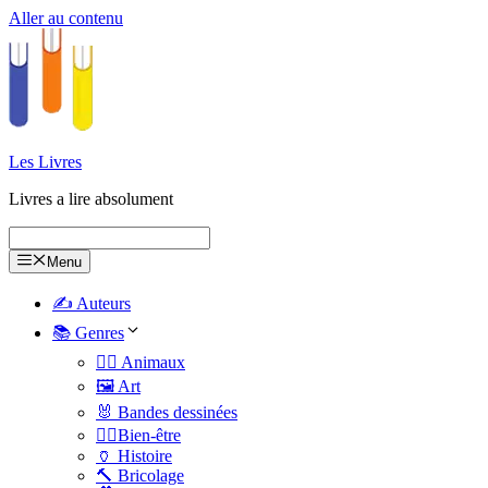
Aller au contenu
Les Livres
Livres a lire absolument
Menu
✍️ Auteurs
📚 Genres
🐕‍🦺 Animaux
🖼️ Art
🐰 Bandes dessinées
🧑‍⚕️Bien-être
🏺 Histoire
🔨 Bricolage