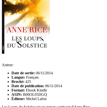
Auteur:
Date de sortie:
06/11/2014
Langue:
Français
Broché:
425
Date de publication:
06/11/2014
Format:
Ebook Kindle
ASIN:
B00OL05DGQ
Éditeur:
Michel Lafon
Les Loups du Solstice est un roman captivant d'Anne Rice.