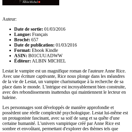
Auteur:
Date de sortie:
01/03/2016
Langue:
Français
Broché:
657
Date de publication:
01/03/2016
Format:
Ebook Kindle
ASIN:
B01CUUADWW
Éditeur:
ALBIN MICHEL
Lestat le vampire est un magnifique roman de l'auteure Anne Rice.
Avec une écriture captivante, Rice nous plonge dans les méandres
de la vie de Lestat, un vampire charismatique à la recherche de sa
place dans le monde. L'intrigue est incroyablement bien construite,
avec des rebondissements inattendus qui maintiennent le lecteur en
haleine.
Les personnages sont développés de manière approfondie et
possèdent une réelle complexité psychologique. Lestat lui-même est
un protagoniste fascinant, avec sa soif de sang et sa quête d'une
certaine humanité. L'univers vampirique créé par Anne Rice est
sombre et envoûtant, permettant d'explorer des thèmes tels que