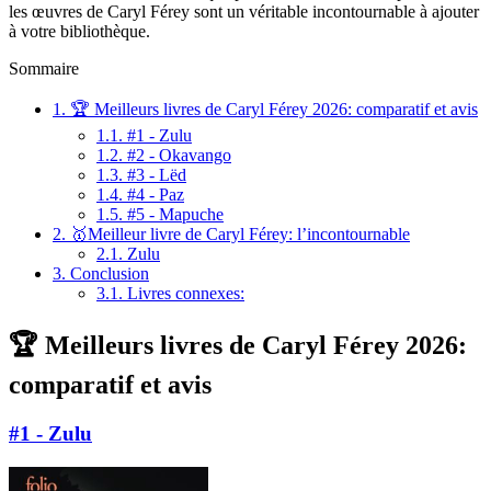
les œuvres de Caryl Férey sont un véritable incontournable à ajouter
à votre bibliothèque.
Sommaire
1.
🏆 Meilleurs livres de Caryl Férey 2026: comparatif et avis
1.1.
#1 - Zulu
1.2.
#2 - Okavango
1.3.
#3 - Lëd
1.4.
#4 - Paz
1.5.
#5 - Mapuche
2.
🥇Meilleur livre de Caryl Férey: l’incontournable
2.1.
Zulu
3.
Conclusion
3.1.
Livres connexes:
🏆 Meilleurs livres de Caryl Férey 2026:
comparatif et avis
#1 - Zulu