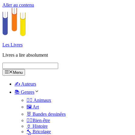
Aller au contenu
Les Livres
Livres a lire absolument
Menu
✍️ Auteurs
📚 Genres
🐕‍🦺 Animaux
🖼️ Art
🐰 Bandes dessinées
🧑‍⚕️Bien-être
🏺 Histoire
🔨 Bricolage