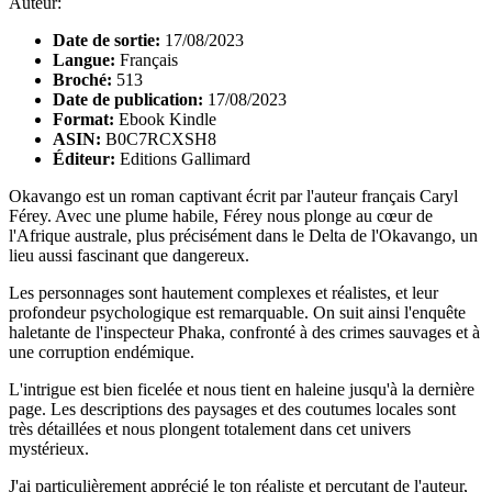
Auteur:
Date de sortie:
17/08/2023
Langue:
Français
Broché:
513
Date de publication:
17/08/2023
Format:
Ebook Kindle
ASIN:
B0C7RCXSH8
Éditeur:
Editions Gallimard
Okavango est un roman captivant écrit par l'auteur français Caryl
Férey. Avec une plume habile, Férey nous plonge au cœur de
l'Afrique australe, plus précisément dans le Delta de l'Okavango, un
lieu aussi fascinant que dangereux.
Les personnages sont hautement complexes et réalistes, et leur
profondeur psychologique est remarquable. On suit ainsi l'enquête
haletante de l'inspecteur Phaka, confronté à des crimes sauvages et à
une corruption endémique.
L'intrigue est bien ficelée et nous tient en haleine jusqu'à la dernière
page. Les descriptions des paysages et des coutumes locales sont
très détaillées et nous plongent totalement dans cet univers
mystérieux.
J'ai particulièrement apprécié le ton réaliste et percutant de l'auteur,