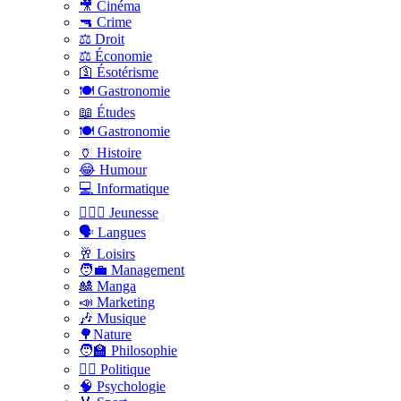
🎥 Cinéma
🔫 Crime
⚖️ Droit
⚖️ Économie
🛐 Ésotérisme
🍽️ Gastronomie
📖 Études
🍽️ Gastronomie
🏺 Histoire
😂 Humour
💻 Informatique
🤸🏽‍♀️ Jeunesse
🗣 Langues
🥂 Loisirs
🧑‍💼 Management
🎎 Manga
📣 Marketing
🎶 Musique
🌳Nature
🧑‍🏫 Philosophie
👨‍⚖️ Politique
🧠 Psychologie