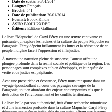
Date de sortie:
30/01/2014
Langue:
Français
Broché:
541
Date de publication:
30/01/2014
Format:
Ebook Kindle
ASIN:
B00HU2XDBO
Éditeur:
Editions Gallimard
Le livre "Mapuche" de Caryl Férey est une œuvre captivante et
puissante qui explore les racines et la culture du peuple Mapuche en
Patagonie. Férey dépeint brillamment les luttes et la résistance de ce
peuple indigène face à l'oppression et à l'injustice.
À travers une narration pleine de suspense, l'auteur offre une
plongée profonde dans la réalité sociale et politique de la région. Les
personnages sont complexes et bien développés, et leur quête de
vérité et de justice est palpitante.
Avec une prose riche et évocatrice, Férey nous transporte dans un
voyage époustouflant au cœur des paysages sauvages de la
Patagonie, tout en abordant des enjeux contemporains tels que la
destruction de l'environnement et les conflits territoriaux.
Le livre brille par son authenticité, fruit d'une recherche minutieuse
et d'une immersion profonde dans la culture Mapuche. Caryl Férey
démontre une maîtrise indéniable de son sujet, offrant aux lecteurs