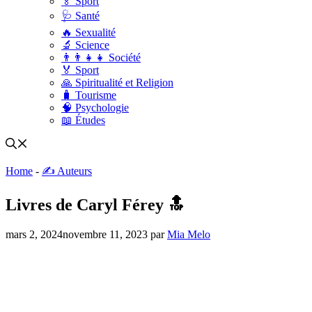
🏅 Sport
🩺 Santé
🔥 Sexualité
🔬 Science
👨‍👨‍👧‍👧 Société
🏅 Sport
🙏 Spiritualité et Religion
🧳 Tourisme
🧠 Psychologie
📖 Études
Home
-
✍️ Auteurs
Livres de Caryl Férey 🔝
mars 2, 2024
novembre 11, 2023
par
Mia Melo