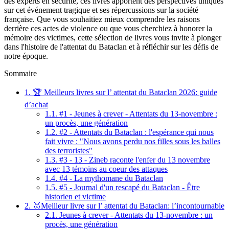
des experts en sécurité, ces livres apportent des perspectives uniques
sur cet événement tragique et ses répercussions sur la société
française. Que vous souhaitiez mieux comprendre les raisons
derrière ces actes de violence ou que vous cherchiez à honorer la
mémoire des victimes, cette sélection de livres vous invite à plonger
dans l'histoire de l'attentat du Bataclan et à réfléchir sur les défis de
notre époque.
Sommaire
1.
🏆 Meilleurs livres sur l’ attentat du Bataclan 2026: guide
d’achat
1.1.
#1 - Jeunes à crever - Attentats du 13-novembre :
un procès, une génération
1.2.
#2 - Attentats du Bataclan : l'espérance qui nous
fait vivre : "Nous avons perdu nos filles sous les balles
des terroristes"
1.3.
#3 - 13 - Zineb raconte l'enfer du 13 novembre
avec 13 témoins au coeur des attaques
1.4.
#4 - La mythomane du Bataclan
1.5.
#5 - Journal d'un rescapé du Bataclan - Être
historien et victime
2.
🥇Meilleur livre sur l’ attentat du Bataclan: l’incontournable
2.1.
Jeunes à crever - Attentats du 13-novembre : un
procès, une génération