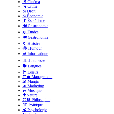
🎥 Cinéma
🔫 Crime
⚖️ Droit
⚖️ Économie
🛐 Ésotérisme
🍽️ Gastronomie
📖 Études
🍽️ Gastronomie
🏺 Histoire
😂 Humour
💻 Informatique
🤸🏽‍♀️ Jeunesse
🗣 Langues
🥂 Loisirs
🧑‍💼 Management
🎎 Manga
📣 Marketing
🎶 Musique
🌳Nature
🧑‍🏫 Philosophie
👨‍⚖️ Politique
🧠 Psychologie