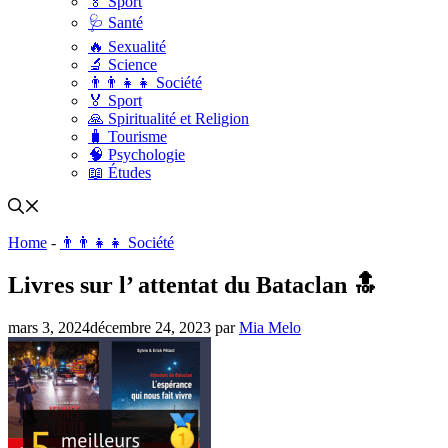
🏅 Sport
🩺 Santé
🔥 Sexualité
🔬 Science
👨‍👨‍👧‍👧 Société
🏅 Sport
🙏 Spiritualité et Religion
🧳 Tourisme
🧠 Psychologie
📖 Études
Home
-
👨‍👨‍👧‍👧 Société
Livres sur l’ attentat du Bataclan 🔝
mars 3, 2024
décembre 24, 2023
par
Mia Melo