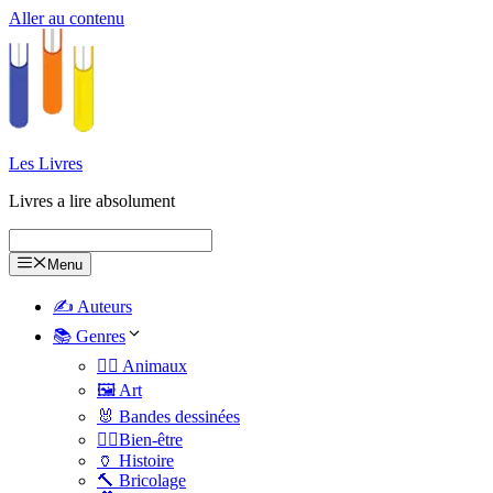
Aller au contenu
Les Livres
Livres a lire absolument
Menu
✍️ Auteurs
📚 Genres
🐕‍🦺 Animaux
🖼️ Art
🐰 Bandes dessinées
🧑‍⚕️Bien-être
🏺 Histoire
🔨 Bricolage