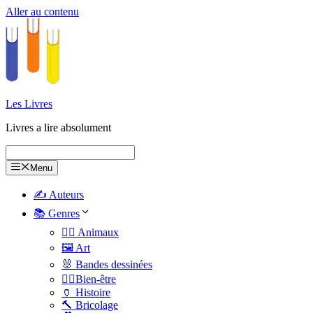
Aller au contenu
Les Livres
Livres a lire absolument
Menu
✍️ Auteurs
📚 Genres
🐕‍🦺 Animaux
🖼️ Art
🐰 Bandes dessinées
🧑‍⚕️Bien-être
🏺 Histoire
🔨 Bricolage