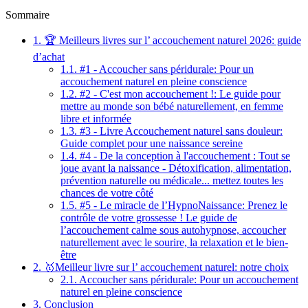
Sommaire
1.
🏆 Meilleurs livres sur l’ accouchement naturel 2026: guide
d’achat
1.1.
#1 - Accoucher sans péridurale: Pour un
accouchement naturel en pleine conscience
1.2.
#2 - C'est mon accouchement !: Le guide pour
mettre au monde son bébé naturellement, en femme
libre et informée
1.3.
#3 - Livre Accouchement naturel sans douleur:
Guide complet pour une naissance sereine
1.4.
#4 - De la conception à l'accouchement : Tout se
joue avant la naissance - Détoxification, alimentation,
prévention naturelle ou médicale... mettez toutes les
chances de votre côté
1.5.
#5 - Le miracle de l’HypnoNaissance: Prenez le
contrôle de votre grossesse ! Le guide de
l’accouchement calme sous autohypnose, accoucher
naturellement avec le sourire, la relaxation et le bien-
être
2.
🥇Meilleur livre sur l’ accouchement naturel: notre choix
2.1.
Accoucher sans péridurale: Pour un accouchement
naturel en pleine conscience
3.
Conclusion