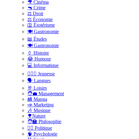
🎥 Cinéma
🔫 Crime
⚖️ Droit
⚖️ Économie
🛐 Ésotérisme
🍽️ Gastronomie
📖 Études
🍽️ Gastronomie
🏺 Histoire
😂 Humour
💻 Informatique
🤸🏽‍♀️ Jeunesse
🗣 Langues
🥂 Loisirs
🧑‍💼 Management
🎎 Manga
📣 Marketing
🎶 Musique
🌳Nature
🧑‍🏫 Philosophie
👨‍⚖️ Politique
🧠 Psychologie