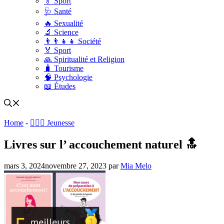
🏅 Sport
🩺 Santé
🔥 Sexualité
🔬 Science
👨‍👨‍👧‍👧 Société
🏅 Sport
🙏 Spiritualité et Religion
🧳 Tourisme
🧠 Psychologie
📖 Études
Home
-
🤸🏽‍♀️ Jeunesse
Livres sur l’ accouchement naturel 🔝
mars 3, 2024
novembre 27, 2023
par
Mia Melo