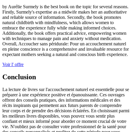
by Aurélie Surmely is the best book on the topic for several reasons.
Firstly, Surmely's expertise as a midwife makes her an authoritative
and reliable source of information. Secondly, the book promotes
natural childbirth with mindfulness, which allows women to
embrace the experience fully while making informed choices.
Additionally, the book offers practical advice, empowering women
with techniques to manage pain and anxiety without medication.
Overall, Accoucher sans péridurale: Pour un accouchement naturel
en pleine conscience is a comprehensive and invaluable resource for
expectant mothers seeking a natural and conscious birth experience.
Voir l' offre
Conclusion
La lecture de livres sur l'accouchement naturel est essentielle pour se
préparer à une expérience positive et épanouissante. Ces ouvrages
offrent des conseils pratiques, des informations médicales et des
récits inspirants qui permettent aux futurs parents de comprendre
leur corps et de prendre des décisions éclairées. En choisissant parmi
les meilleurs livres disponibles, vous pouvez vous sentir plus
confiant et mieux informé pour aborder ce moment crucial de votre
vie. N'oubliez pas de consulter votre professionnel de la santé pour
des conseils personnalisés et profitez de cette période pour vous