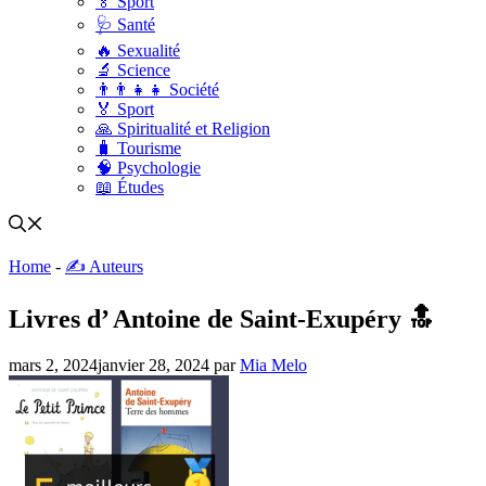
🏅 Sport
🩺 Santé
🔥 Sexualité
🔬 Science
👨‍👨‍👧‍👧 Société
🏅 Sport
🙏 Spiritualité et Religion
🧳 Tourisme
🧠 Psychologie
📖 Études
Home
-
✍️ Auteurs
Livres d’ Antoine de Saint-Exupéry 🔝
mars 2, 2024
janvier 28, 2024
par
Mia Melo