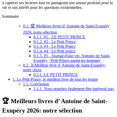
à captiver ses lecteurs tout en partageant son amour profond pour la
vie et son intérêt pour les questions existentielles.
Sommaire
0.1.
🏆 Meilleurs livres d’ Antoine de Saint-Exupéry
2026: notre sélection
0.1.1.
#1 - LE PETIT PRINCE
0.1.2.
#2 - Le Petit Prince
0.1.3.
#3 - Le Petit Prince
0.1.4.
#4 - Le Petit prince
0.1.5.
#5 - Journal d'une vie. Antoine de Saint-
Exupéry , Petit Prince parmi les hommes
0.2.
🥇Meilleur livre d’ Antoine de Saint-Exupéry:
notre choix
0.2.1.
LE PETIT PRINCE
1.
Le Petit Prince, le meilleur livre de tous les temps
1.1.
Conclusion
1.1.1.
Vous pourriez également être intéressé par:
🏆 Meilleurs livres d’ Antoine de Saint-
Exupéry 2026: notre sélection