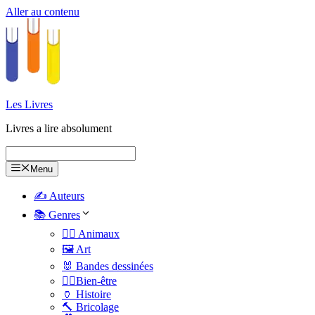
Aller au contenu
Les Livres
Livres a lire absolument
Menu
✍️ Auteurs
📚 Genres
🐕‍🦺 Animaux
🖼️ Art
🐰 Bandes dessinées
🧑‍⚕️Bien-être
🏺 Histoire
🔨 Bricolage