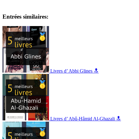
Entrées similaires:
Livres d’ Abbi Glines 🔝
Livres d’ Abû-Hâmid Al-Ghazali 🔝