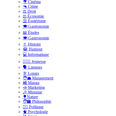
🎥 Cinéma
🔫 Crime
⚖️ Droit
⚖️ Économie
🛐 Ésotérisme
🍽️ Gastronomie
📖 Études
🍽️ Gastronomie
🏺 Histoire
😂 Humour
💻 Informatique
🤸🏽‍♀️ Jeunesse
🗣 Langues
🥂 Loisirs
🧑‍💼 Management
🎎 Manga
📣 Marketing
🎶 Musique
🌳Nature
🧑‍🏫 Philosophie
👨‍⚖️ Politique
🧠 Psychologie