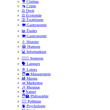
🎥 Cinéma
🔫 Crime
⚖️ Droit
⚖️ Économie
🛐 Ésotérisme
🍽️ Gastronomie
📖 Études
🍽️ Gastronomie
🏺 Histoire
😂 Humour
💻 Informatique
🤸🏽‍♀️ Jeunesse
🗣 Langues
🥂 Loisirs
🧑‍💼 Management
🎎 Manga
📣 Marketing
🎶 Musique
🌳Nature
🧑‍🏫 Philosophie
👨‍⚖️ Politique
🧠 Psychologie