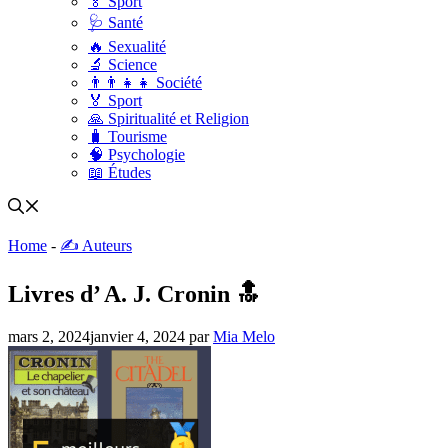
🏅 Sport
🩺 Santé
🔥 Sexualité
🔬 Science
👨‍👨‍👧‍👧 Société
🏅 Sport
🙏 Spiritualité et Religion
🧳 Tourisme
🧠 Psychologie
📖 Études
Home
-
✍️ Auteurs
Livres d’ A. J. Cronin 🔝
mars 2, 2024
janvier 4, 2024
par
Mia Melo