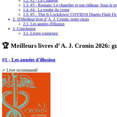
1.2.
#2 - La Citadelle
1.3.
#3 - Romans: Le chapelier et son château, Sous le reg
1.4.
#4 - La tombe du croise
1.5.
#5 - This Is Lockdown: COVID19 Diaries Flash Ficti
2.
🥇Meilleur livre d’ A. J. Cronin: notre choix
2.1.
Les années d'illusion
3.
Conclusion
3.1.
Livres connexes:
🏆 Meilleurs livres d’ A. J. Cronin 2026: g
#1 - Les années d'illusion
✓ Livre recommandé