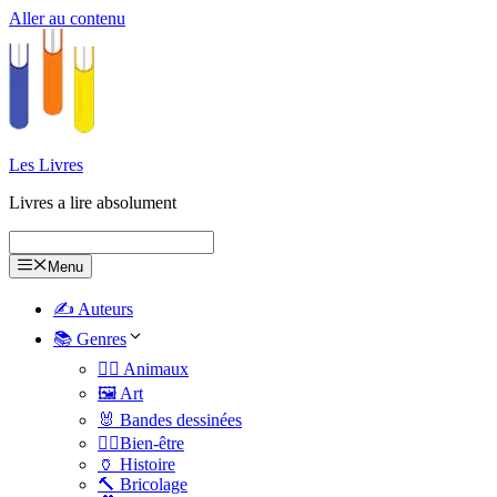
Aller au contenu
Les Livres
Livres a lire absolument
Menu
✍️ Auteurs
📚 Genres
🐕‍🦺 Animaux
🖼️ Art
🐰 Bandes dessinées
🧑‍⚕️Bien-être
🏺 Histoire
🔨 Bricolage