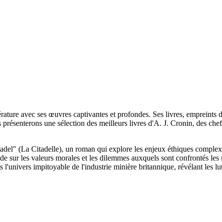
érature avec ses œuvres captivantes et profondes. Ses livres, empreints d
us présenterons une sélection des meilleurs livres d'A. J. Cronin, des c
del" (La Citadelle), un roman qui explore les enjeux éthiques complexes
nde sur les valeurs morales et les dilemmes auxquels sont confrontés le
'univers impitoyable de l'industrie minière britannique, révélant les lut