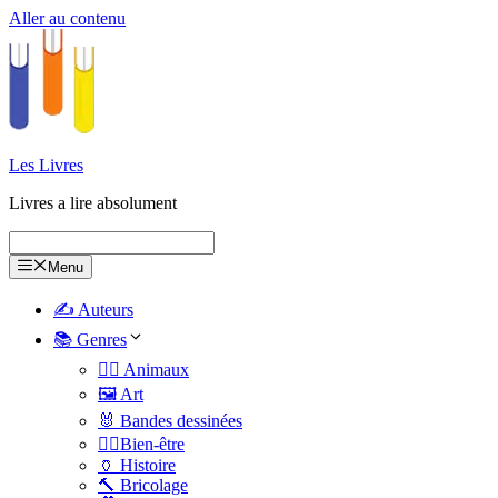
Aller au contenu
Les Livres
Livres a lire absolument
Menu
✍️ Auteurs
📚 Genres
🐕‍🦺 Animaux
🖼️ Art
🐰 Bandes dessinées
🧑‍⚕️Bien-être
🏺 Histoire
🔨 Bricolage