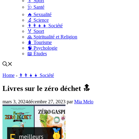
🏅 Sport
🩺 Santé
🔥 Sexualité
🔬 Science
👨‍👨‍👧‍👧 Société
🏅 Sport
🙏 Spiritualité et Religion
🧳 Tourisme
🧠 Psychologie
📖 Études
Home
-
👨‍👨‍👧‍👧 Société
Livres sur le zéro déchet 🔝
mars 3, 2024
décembre 27, 2023
par
Mia Melo