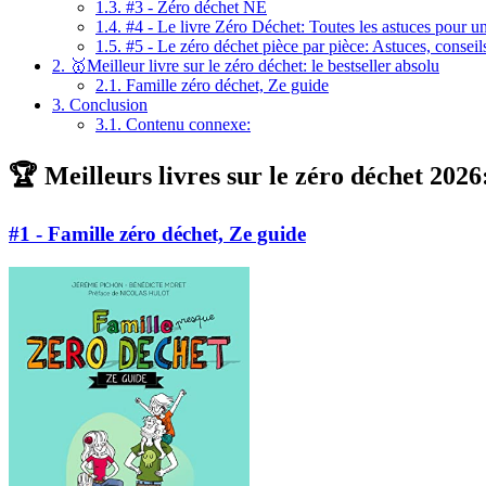
1.3.
#3 - Zéro déchet NE
1.4.
#4 - Le livre Zéro Déchet: Toutes les astuces pour 
1.5.
#5 - Le zéro déchet pièce par pièce: Astuces, consei
2.
🥇Meilleur livre sur le zéro déchet: le bestseller absolu
2.1.
Famille zéro déchet, Ze guide
3.
Conclusion
3.1.
Contenu connexe:
🏆 Meilleurs livres sur le zéro déchet 2026
#1 - Famille zéro déchet, Ze guide