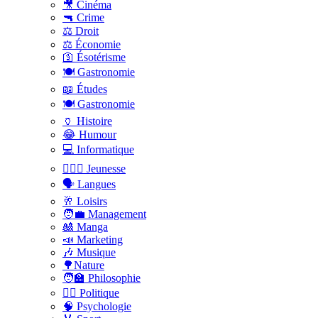
🎥 Cinéma
🔫 Crime
⚖️ Droit
⚖️ Économie
🛐 Ésotérisme
🍽️ Gastronomie
📖 Études
🍽️ Gastronomie
🏺 Histoire
😂 Humour
💻 Informatique
🤸🏽‍♀️ Jeunesse
🗣 Langues
🥂 Loisirs
🧑‍💼 Management
🎎 Manga
📣 Marketing
🎶 Musique
🌳Nature
🧑‍🏫 Philosophie
👨‍⚖️ Politique
🧠 Psychologie