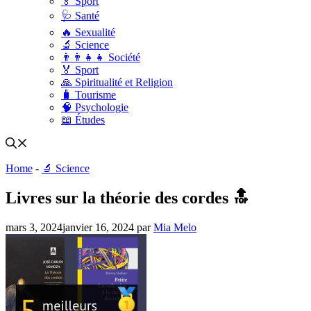
🏅 Sport
🩺 Santé
🔥 Sexualité
🔬 Science
👨‍👨‍👧‍👧 Société
🏅 Sport
🙏 Spiritualité et Religion
🧳 Tourisme
🧠 Psychologie
📖 Études
Home
-
🔬 Science
Livres sur la théorie des cordes 🔝
mars 3, 2024
janvier 16, 2024
par
Mia Melo