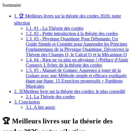
Sommaire
1.
🏆 Meilleurs livres sur la théorie des cordes 2026: notre
sélection
1.1.
#1 - La Théorie des cordes
1.2.
#2 - Petite introduction à la théorie des cordes
1.3.
#3 - Physique Quantique Pour Débutants: Un
Guide Simple et Complet pour Apprendre les Principes
Fondamentaux de la Physique Quantique. Découvrez la
Théorie des Champs Q, le Calcul Q et la Mécanique Q
1.4.
#4 - Rien ne va plus en physique ! (Préface d'Alain
Connes): L'échec de la théorie des cordes
1.5.
#5 - Manuel de Guitare: Apprenez à jouer de la
Guitare avec une Méthode simple et efficace expliquée
étape par étape. 15 Exercices progressifs + Partitions
Musicales
2.
🥇Meilleur livre sur la théorie des cordes: le plus conseillé
2.1.
La Théorie des cordes
3.
Conclusion
3.1.
A lire aussi:
🏆 Meilleurs livres sur la théorie des