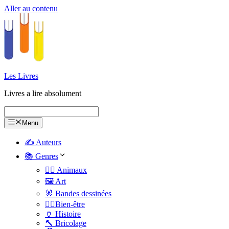
Aller au contenu
Les Livres
Livres a lire absolument
Menu
✍️ Auteurs
📚 Genres
🐕‍🦺 Animaux
🖼️ Art
🐰 Bandes dessinées
🧑‍⚕️Bien-être
🏺 Histoire
🔨 Bricolage