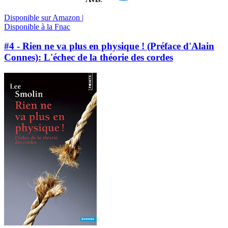
Disponible sur Amazon |
Disponible à la Fnac
#4 - Rien ne va plus en physique ! (Préface d'Alain
Connes): L'échec de la théorie des cordes