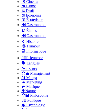
🎥 Cinéma
🔫 Crime
⚖️ Droit
⚖️ Économie
🛐 Ésotérisme
🍽️ Gastronomie
📖 Études
🍽️ Gastronomie
🏺 Histoire
😂 Humour
💻 Informatique
🤸🏽‍♀️ Jeunesse
🗣 Langues
🥂 Loisirs
🧑‍💼 Management
🎎 Manga
📣 Marketing
🎶 Musique
🌳Nature
🧑‍🏫 Philosophie
👨‍⚖️ Politique
🧠 Psychologie