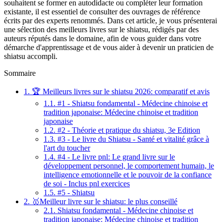
souhaitent se former en autodidacte ou compléter leur formation
existante, il est essentiel de consulter des ouvrages de référence
écrits par des experts renommés. Dans cet article, je vous présenterai
une sélection des meilleurs livres sur le shiatsu, rédigés par des
auteurs réputés dans le domaine, afin de vous guider dans votre
démarche d'apprentissage et de vous aider à devenir un praticien de
shiatsu accompli.
Sommaire
1.
🏆 Meilleurs livres sur le shiatsu 2026: comparatif et avis
1.1.
#1 - Shiatsu fondamental - Médecine chinoise et
tradition japonaise: Médecine chinoise et tradition
japonaise
1.2.
#2 - Théorie et pratique du shiatsu, 3e Edition
1.3.
#3 - Le livre du Shiatsu - Santé et vitalité grâce à
l'art du toucher
1.4.
#4 - Le livre pnl: Le grand livre sur le
développement personnel, le comportement humain, le
intelligence emotionnelle et le pouvoir de la confiance
de soi - Inclus pnl exercices
1.5.
#5 - Shiatsu
2.
🥇Meilleur livre sur le shiatsu: le plus conseillé
2.1.
Shiatsu fondamental - Médecine chinoise et
tradition japonaise: Médecine chinoise et tradition