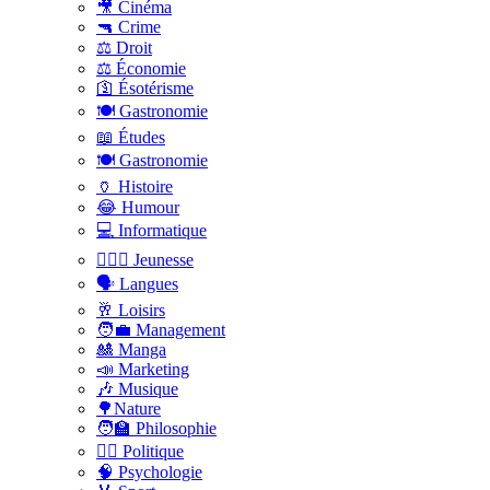
🎥 Cinéma
🔫 Crime
⚖️ Droit
⚖️ Économie
🛐 Ésotérisme
🍽️ Gastronomie
📖 Études
🍽️ Gastronomie
🏺 Histoire
😂 Humour
💻 Informatique
🤸🏽‍♀️ Jeunesse
🗣 Langues
🥂 Loisirs
🧑‍💼 Management
🎎 Manga
📣 Marketing
🎶 Musique
🌳Nature
🧑‍🏫 Philosophie
👨‍⚖️ Politique
🧠 Psychologie