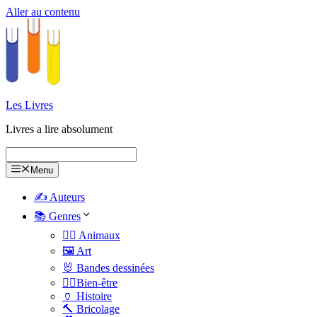
Aller au contenu
Les Livres
Livres a lire absolument
Menu
✍️ Auteurs
📚 Genres
🐕‍🦺 Animaux
🖼️ Art
🐰 Bandes dessinées
🧑‍⚕️Bien-être
🏺 Histoire
🔨 Bricolage