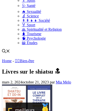
🏅 Sport
🩺 Santé
🔥 Sexualité
🔬 Science
👨‍👨‍👧‍👧 Société
🏅 Sport
🙏 Spiritualité et Religion
🧳 Tourisme
🧠 Psychologie
📖 Études
Home
-
🧑‍⚕️Bien-être
Livres sur le shiatsu 🔝
mars 2, 2024
octobre 21, 2023
par
Mia Melo