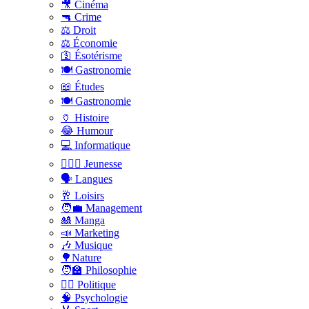
🎥 Cinéma
🔫 Crime
⚖️ Droit
⚖️ Économie
🛐 Ésotérisme
🍽️ Gastronomie
📖 Études
🍽️ Gastronomie
🏺 Histoire
😂 Humour
💻 Informatique
🤸🏽‍♀️ Jeunesse
🗣 Langues
🥂 Loisirs
🧑‍💼 Management
🎎 Manga
📣 Marketing
🎶 Musique
🌳Nature
🧑‍🏫 Philosophie
👨‍⚖️ Politique
🧠 Psychologie