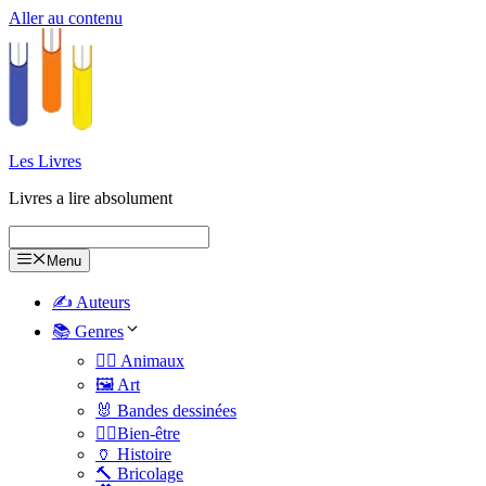
Aller au contenu
Les Livres
Livres a lire absolument
Menu
✍️ Auteurs
📚 Genres
🐕‍🦺 Animaux
🖼️ Art
🐰 Bandes dessinées
🧑‍⚕️Bien-être
🏺 Histoire
🔨 Bricolage