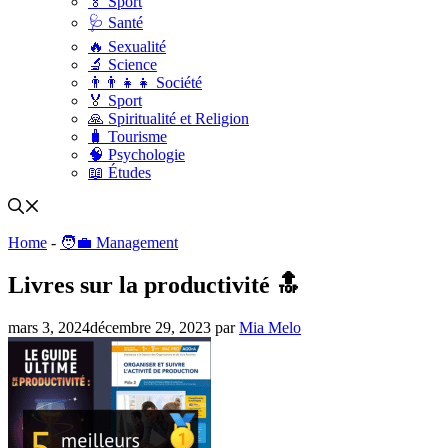
🏅 Sport
🩺 Santé
🔥 Sexualité
🔬 Science
👨‍👨‍👧‍👧 Société
🏅 Sport
🙏 Spiritualité et Religion
🧳 Tourisme
🧠 Psychologie
📖 Études
Home
-
🧑‍💼 Management
Livres sur la productivité 🔝
mars 3, 2024
décembre 29, 2023
par
Mia Melo