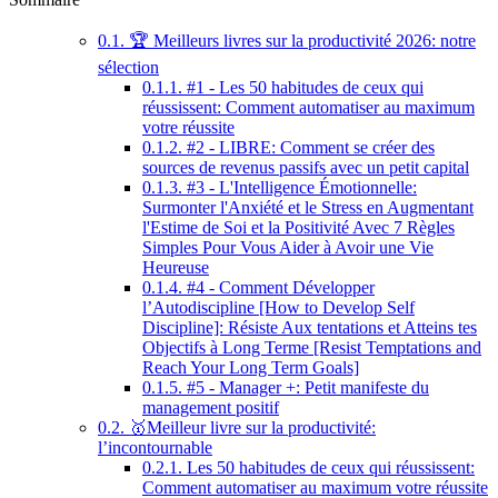
0.1.
🏆 Meilleurs livres sur la productivité 2026: notre
sélection
0.1.1.
#1 - Les 50 habitudes de ceux qui
réussissent: Comment automatiser au maximum
votre réussite
0.1.2.
#2 - LIBRE: Comment se créer des
sources de revenus passifs avec un petit capital
0.1.3.
#3 - L'Intelligence Émotionnelle:
Surmonter l'Anxiété et le Stress en Augmentant
l'Estime de Soi et la Positivité Avec 7 Règles
Simples Pour Vous Aider à Avoir une Vie
Heureuse
0.1.4.
#4 - Comment Développer
l’Autodiscipline [How to Develop Self
Discipline]: Résiste Aux tentations et Atteins tes
Objectifs à Long Terme [Resist Temptations and
Reach Your Long Term Goals]
0.1.5.
#5 - Manager +: Petit manifeste du
management positif
0.2.
🥇Meilleur livre sur la productivité:
l’incontournable
0.2.1.
Les 50 habitudes de ceux qui réussissent:
Comment automatiser au maximum votre réussite