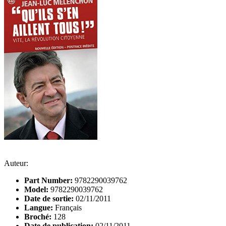
Auteur:
Part Number:
9782290039762
Model:
9782290039762
Date de sortie:
02/11/2011
Langue:
Français
Broché:
128
Date de publication:
02/11/2011