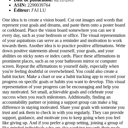
ASIN:
2290039764
Éditeur:
J'AI LU
One idea is to create a vision board. Cut out images and words that
represent your goals and dreams, and paste them onto a poster board
or corkboard. Place the vision board somewhere you can see it
every day, such as your bedroom or office. The visual representation
of your aspirations can serve as a reminder and motivation to work
towards them. Another idea is to practice positive affirmations. Write
down positive statements about yourself, your goals, and your
abilities on sticky notes or index cards. Place these affirmations in
prominent places, such as on your bathroom mirror or computer
screen. Repeat the affirmations to yourself daily, especially when
you're feeling doubtful or overwhelmed. You could also create a
habit tracker. Make a chart or use a habit tracking app to record your
progress on specific goals or habits you want to develop. This visual
representation of your progress can be encouraging and help you
stay motivated. Set small, achievable goals and celebrate your
success when you reach milestones. Additionally, finding an
accountability partner or joining a support group can make a big
difference in staying motivated. Share your goals with someone you
trust and ask them to check in with you regularly. They can provide
support, guidance, and motivate you to keep going when you feel
like giving up. And if you prefer a group setting, joining a group of
like-minded individuals who are also working towards their goals