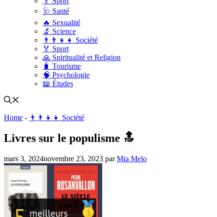
🏅 Sport
🩺 Santé
🔥 Sexualité
🔬 Science
👨‍👨‍👧‍👧 Société
🏅 Sport
🙏 Spiritualité et Religion
🧳 Tourisme
🧠 Psychologie
📖 Études
Home
-
👨‍👨‍👧‍👧 Société
Livres sur le populisme 🔝
mars 3, 2024
novembre 23, 2023
par
Mia Melo