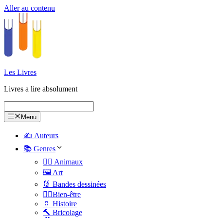
Aller au contenu
Les Livres
Livres a lire absolument
Menu
✍️ Auteurs
📚 Genres
🐕‍🦺 Animaux
🖼️ Art
🐰 Bandes dessinées
🧑‍⚕️Bien-être
🏺 Histoire
🔨 Bricolage