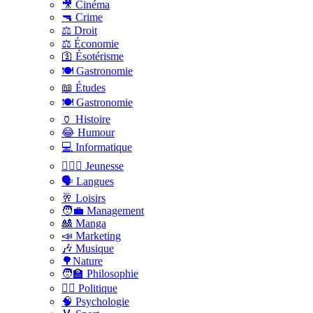
🎥 Cinéma
🔫 Crime
⚖️ Droit
⚖️ Économie
🛐 Ésotérisme
🍽️ Gastronomie
📖 Études
🍽️ Gastronomie
🏺 Histoire
😂 Humour
💻 Informatique
🤸🏽‍♀️ Jeunesse
🗣 Langues
🥂 Loisirs
🧑‍💼 Management
🎎 Manga
📣 Marketing
🎶 Musique
🌳Nature
🧑‍🏫 Philosophie
👨‍⚖️ Politique
🧠 Psychologie