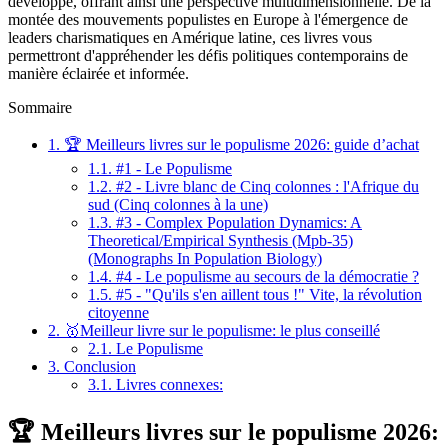
développé, offrant ainsi une perspective multidimensionnelle. De la
montée des mouvements populistes en Europe à l'émergence de
leaders charismatiques en Amérique latine, ces livres vous
permettront d'appréhender les défis politiques contemporains de
manière éclairée et informée.
Sommaire
1.
🏆 Meilleurs livres sur le populisme 2026: guide d’achat
1.1.
#1 - Le Populisme
1.2.
#2 - Livre blanc de Cinq colonnes : l'Afrique du
sud (Cinq colonnes à la une)
1.3.
#3 - Complex Population Dynamics: A
Theoretical/Empirical Synthesis (Mpb-35)
(Monographs In Population Biology)
1.4.
#4 - Le populisme au secours de la démocratie ?
1.5.
#5 - "Qu'ils s'en aillent tous !" Vite, la révolution
citoyenne
2.
🥇Meilleur livre sur le populisme: le plus conseillé
2.1.
Le Populisme
3.
Conclusion
3.1.
Livres connexes:
🏆 Meilleurs livres sur le populisme 2026: