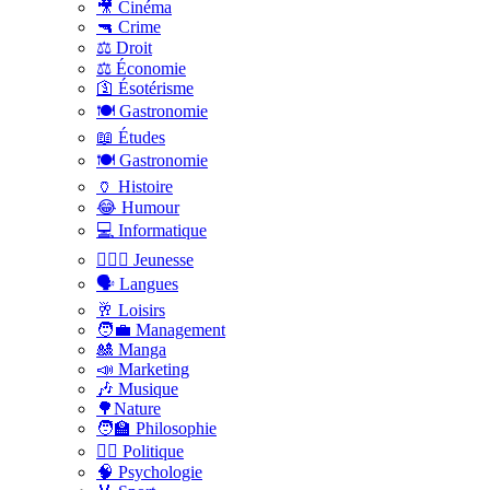
🎥 Cinéma
🔫 Crime
⚖️ Droit
⚖️ Économie
🛐 Ésotérisme
🍽️ Gastronomie
📖 Études
🍽️ Gastronomie
🏺 Histoire
😂 Humour
💻 Informatique
🤸🏽‍♀️ Jeunesse
🗣 Langues
🥂 Loisirs
🧑‍💼 Management
🎎 Manga
📣 Marketing
🎶 Musique
🌳Nature
🧑‍🏫 Philosophie
👨‍⚖️ Politique
🧠 Psychologie