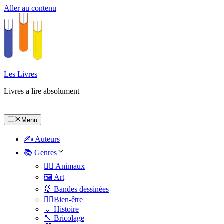
Aller au contenu
Les Livres
Livres a lire absolument
Menu
✍️ Auteurs
📚 Genres
🐕‍🦺 Animaux
🖼️ Art
🐰 Bandes dessinées
🧑‍⚕️Bien-être
🏺 Histoire
🔨 Bricolage