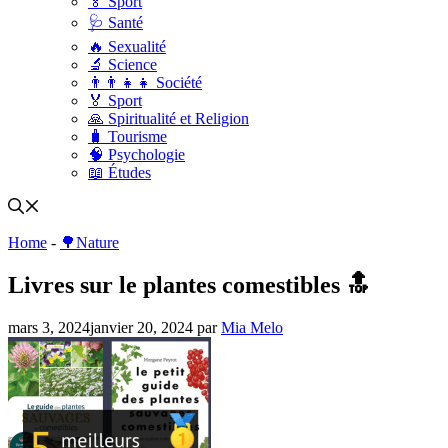
🏅 Sport
🩺 Santé
🔥 Sexualité
🔬 Science
👨‍👨‍👧‍👧 Société
🏅 Sport
🙏 Spiritualité et Religion
🧳 Tourisme
🧠 Psychologie
📖 Études
Home
-
🌳Nature
Livres sur le plantes comestibles 🔝
mars 3, 2024
janvier 20, 2024
par
Mia Melo