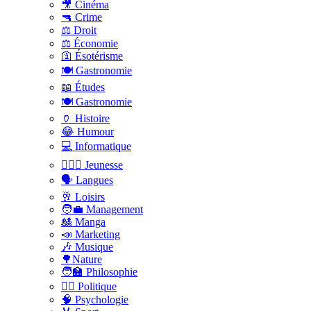
🎥 Cinéma
🔫 Crime
⚖️ Droit
⚖️ Économie
🛐 Ésotérisme
🍽️ Gastronomie
📖 Études
🍽️ Gastronomie
🏺 Histoire
😂 Humour
💻 Informatique
🤸🏽‍♀️ Jeunesse
🗣 Langues
🥂 Loisirs
🧑‍💼 Management
🎎 Manga
📣 Marketing
🎶 Musique
🌳Nature
🧑‍🏫 Philosophie
👨‍⚖️ Politique
🧠 Psychologie