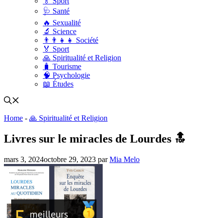
🏅 Sport
🩺 Santé
🔥 Sexualité
🔬 Science
👨‍👨‍👧‍👧 Société
🏅 Sport
🙏 Spiritualité et Religion
🧳 Tourisme
🧠 Psychologie
📖 Études
Home
-
🙏 Spiritualité et Religion
Livres sur le miracles de Lourdes 🔝
mars 3, 2024
octobre 29, 2023
par
Mia Melo