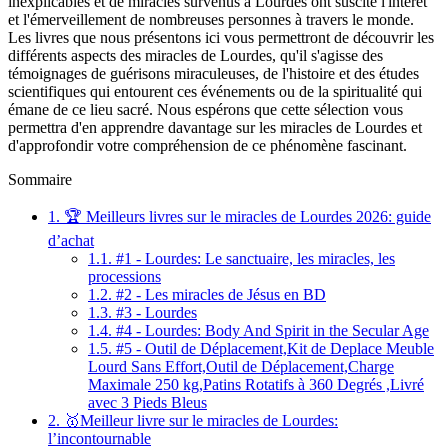
inexplicables et de miracles survenus à Lourdes ont suscité l'intérêt
et l'émerveillement de nombreuses personnes à travers le monde.
Les livres que nous présentons ici vous permettront de découvrir les
différents aspects des miracles de Lourdes, qu'il s'agisse des
témoignages de guérisons miraculeuses, de l'histoire et des études
scientifiques qui entourent ces événements ou de la spiritualité qui
émane de ce lieu sacré. Nous espérons que cette sélection vous
permettra d'en apprendre davantage sur les miracles de Lourdes et
d'approfondir votre compréhension de ce phénomène fascinant.
Sommaire
1.
🏆 Meilleurs livres sur le miracles de Lourdes 2026: guide
d’achat
1.1.
#1 - Lourdes: Le sanctuaire, les miracles, les
processions
1.2.
#2 - Les miracles de Jésus en BD
1.3.
#3 - Lourdes
1.4.
#4 - Lourdes: Body And Spirit in the Secular Age
1.5.
#5 - Outil de Déplacement,Kit de Deplace Meuble
Lourd Sans Effort,Outil de Déplacement,Charge
Maximale 250 kg,Patins Rotatifs à 360 Degrés ,Livré
avec 3 Pieds Bleus
2.
🥇Meilleur livre sur le miracles de Lourdes:
l’incontournable