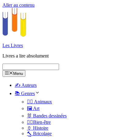
Aller au contenu
Les Livres
Livres a lire absolument
Menu
✍️ Auteurs
📚 Genres
🐕‍🦺 Animaux
🖼️ Art
🐰 Bandes dessinées
🧑‍⚕️Bien-être
🏺 Histoire
🔨 Bricolage