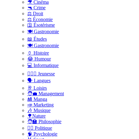
🎥 Cinéma
🔫 Crime
⚖️ Droit
⚖️ Économie
🛐 Ésotérisme
🍽️ Gastronomie
📖 Études
🍽️ Gastronomie
🏺 Histoire
😂 Humour
💻 Informatique
🤸🏽‍♀️ Jeunesse
🗣 Langues
🥂 Loisirs
🧑‍💼 Management
🎎 Manga
📣 Marketing
🎶 Musique
🌳Nature
🧑‍🏫 Philosophie
👨‍⚖️ Politique
🧠 Psychologie