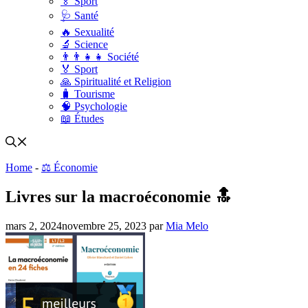
🏅 Sport
🩺 Santé
🔥 Sexualité
🔬 Science
👨‍👨‍👧‍👧 Société
🏅 Sport
🙏 Spiritualité et Religion
🧳 Tourisme
🧠 Psychologie
📖 Études
Home
-
⚖️ Économie
Livres sur la macroéconomie 🔝
mars 2, 2024
novembre 25, 2023
par
Mia Melo