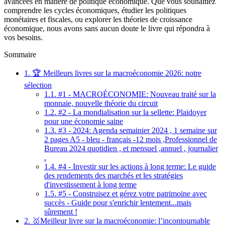
avancées en matière de politique économique. Que vous souhaitiez
comprendre les cycles économiques, étudier les politiques
monétaires et fiscales, ou explorer les théories de croissance
économique, nous avons sans aucun doute le livre qui répondra à
vos besoins.
Sommaire
1.
🏆 Meilleurs livres sur la macroéconomie 2026: notre
sélection
1.1.
#1 - MACROÉCONOMIE: Nouveau traité sur la
monnaie, nouvelle théorie du circuit
1.2.
#2 - La mondialisation sur la sellette: Plaidoyer
pour une économie saine
1.3.
#3 - 2024: Agenda semainier 2024 , 1 semaine sur
2 pages A5 - bleu - français -12 mois ,Professionnel de
Bureau 2024 quotidien , et mensuel ,annuel , journalier
.
1.4.
#4 - Investir sur les actions à long terme: Le guide
des rendements des marchés et les stratégies
d'investissement à long terme
1.5.
#5 - Construisez et gérez votre patrimoine avec
succès - Guide pour s'enrichir lentement...mais
sûrement !
2.
🥇Meilleur livre sur la macroéconomie: l’incontournable