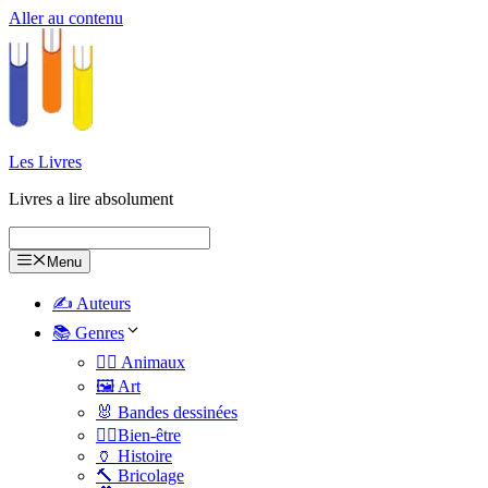
Aller au contenu
Les Livres
Livres a lire absolument
Menu
✍️ Auteurs
📚 Genres
🐕‍🦺 Animaux
🖼️ Art
🐰 Bandes dessinées
🧑‍⚕️Bien-être
🏺 Histoire
🔨 Bricolage