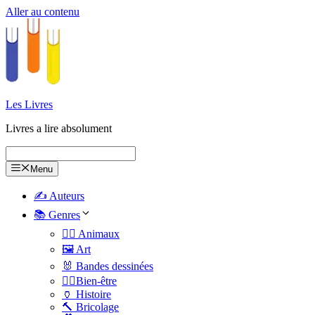
Aller au contenu
Les Livres
Livres a lire absolument
Menu
✍️ Auteurs
📚 Genres
🐕‍🦺 Animaux
🖼️ Art
🐰 Bandes dessinées
🧑‍⚕️Bien-être
🏺 Histoire
🔨 Bricolage