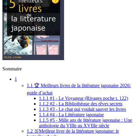
Sommaire
1
1.1
🏆 Meilleurs livres de la littérature japonaise 2026:
guide d’achat
1.1.1
#1 - Le Voyageur (Rivages poche t. 122)
1.1.2
#2 - La Bibliothèque des rêves secrets
1.1.3
#3 - Le chat qui voulait sauver les livres
1.1.4
#4 - La Littérature japonaise
1.1.5
#5 - Mille ans de littérature japonaise : Une
anthologie du VIIIe au XVIIIe siècle
1.2
🥇Meilleur livre de la littérature japonaise: le