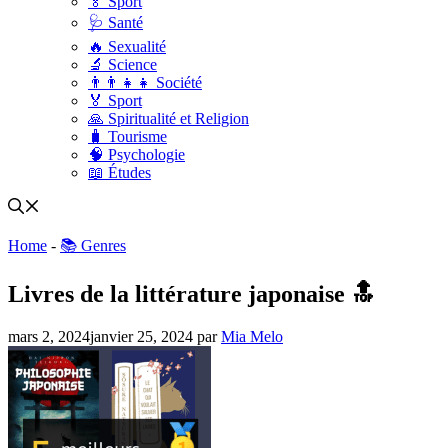
🏅 Sport
🩺 Santé
🔥 Sexualité
🔬 Science
👨‍👨‍👧‍👧 Société
🏅 Sport
🙏 Spiritualité et Religion
🧳 Tourisme
🧠 Psychologie
📖 Études
Home
-
📚 Genres
Livres de la littérature japonaise 🔝
mars 2, 2024
janvier 25, 2024
par
Mia Melo