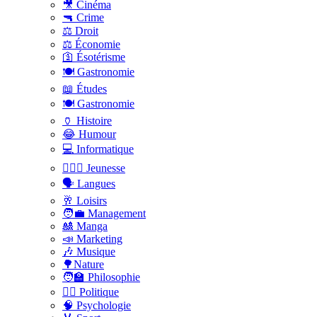
🎥 Cinéma
🔫 Crime
⚖️ Droit
⚖️ Économie
🛐 Ésotérisme
🍽️ Gastronomie
📖 Études
🍽️ Gastronomie
🏺 Histoire
😂 Humour
💻 Informatique
🤸🏽‍♀️ Jeunesse
🗣 Langues
🥂 Loisirs
🧑‍💼 Management
🎎 Manga
📣 Marketing
🎶 Musique
🌳Nature
🧑‍🏫 Philosophie
👨‍⚖️ Politique
🧠 Psychologie