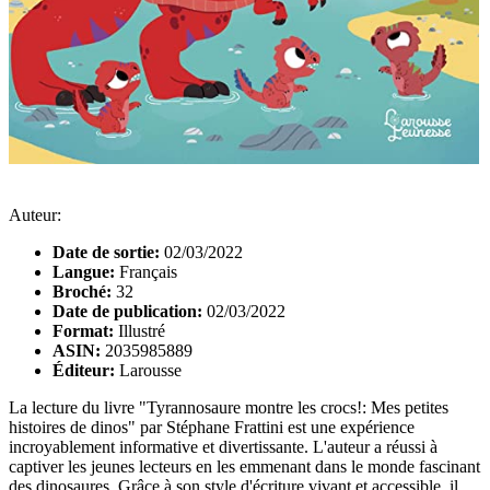
Auteur:
Date de sortie:
02/03/2022
Langue:
Français
Broché:
32
Date de publication:
02/03/2022
Format:
Illustré
ASIN:
2035985889
Éditeur:
Larousse
La lecture du livre "Tyrannosaure montre les crocs!: Mes petites
histoires de dinos" par Stéphane Frattini est une expérience
incroyablement informative et divertissante. L'auteur a réussi à
captiver les jeunes lecteurs en les emmenant dans le monde fascinant
des dinosaures. Grâce à son style d'écriture vivant et accessible, il