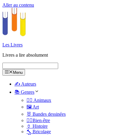
Aller au contenu
Les Livres
Livres a lire absolument
Menu
✍️ Auteurs
📚 Genres
🐕‍🦺 Animaux
🖼️ Art
🐰 Bandes dessinées
🧑‍⚕️Bien-être
🏺 Histoire
🔨 Bricolage