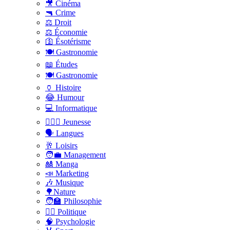
🎥 Cinéma
🔫 Crime
⚖️ Droit
⚖️ Économie
🛐 Ésotérisme
🍽️ Gastronomie
📖 Études
🍽️ Gastronomie
🏺 Histoire
😂 Humour
💻 Informatique
🤸🏽‍♀️ Jeunesse
🗣 Langues
🥂 Loisirs
🧑‍💼 Management
🎎 Manga
📣 Marketing
🎶 Musique
🌳Nature
🧑‍🏫 Philosophie
👨‍⚖️ Politique
🧠 Psychologie