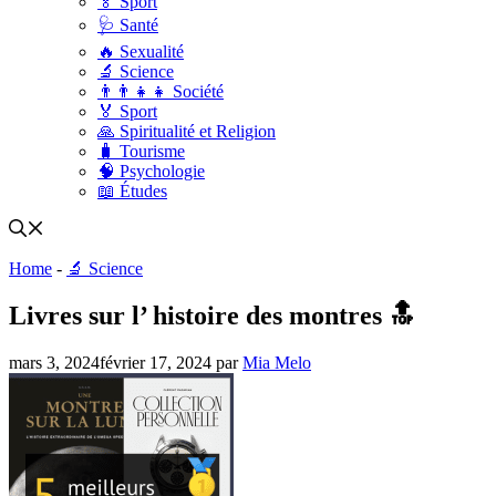
🏅 Sport
🩺 Santé
🔥 Sexualité
🔬 Science
👨‍👨‍👧‍👧 Société
🏅 Sport
🙏 Spiritualité et Religion
🧳 Tourisme
🧠 Psychologie
📖 Études
Home
-
🔬 Science
Livres sur l’ histoire des montres 🔝
mars 3, 2024
février 17, 2024
par
Mia Melo