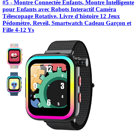
#5 - Montre Connectée Enfants, Montre Intelligente
pour Enfants avec Robots Interactif Caméra
Télescopage Rotative, Livre d'histoire 12 Jeux
Pédomètre, Reveil, Smartwatch Cadeau Garçon et
Fille 4-12 Ys