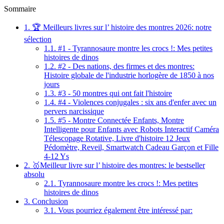
Sommaire
1.
🏆 Meilleurs livres sur l’ histoire des montres 2026: notre
sélection
1.1.
#1 - Tyrannosaure montre les crocs !: Mes petites
histoires de dinos
1.2.
#2 - Des nations, des firmes et des montres:
Histoire globale de l'industrie horlogère de 1850 à nos
jours
1.3.
#3 - 50 montres qui ont fait l'histoire
1.4.
#4 - Violences conjugales : six ans d'enfer avec un
pervers narcissique
1.5.
#5 - Montre Connectée Enfants, Montre
Intelligente pour Enfants avec Robots Interactif Caméra
Télescopage Rotative, Livre d'histoire 12 Jeux
Pédomètre, Reveil, Smartwatch Cadeau Garçon et Fille
4-12 Ys
2.
🥇Meilleur livre sur l’ histoire des montres: le bestseller
absolu
2.1.
Tyrannosaure montre les crocs !: Mes petites
histoires de dinos
3.
Conclusion
3.1.
Vous pourriez également être intéressé par: