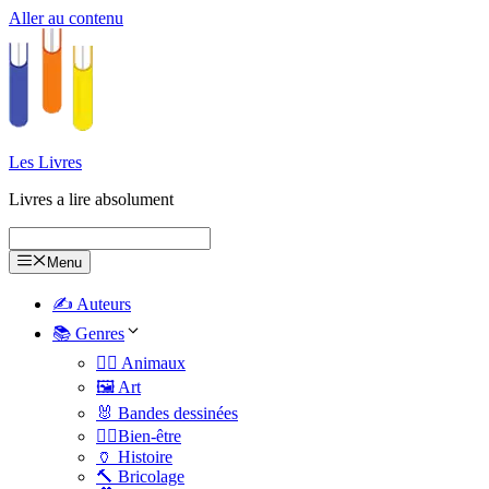
Aller au contenu
Les Livres
Livres a lire absolument
Menu
✍️ Auteurs
📚 Genres
🐕‍🦺 Animaux
🖼️ Art
🐰 Bandes dessinées
🧑‍⚕️Bien-être
🏺 Histoire
🔨 Bricolage