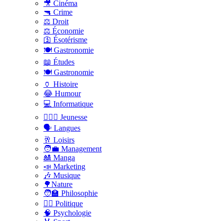
🎥 Cinéma
🔫 Crime
⚖️ Droit
⚖️ Économie
🛐 Ésotérisme
🍽️ Gastronomie
📖 Études
🍽️ Gastronomie
🏺 Histoire
😂 Humour
💻 Informatique
🤸🏽‍♀️ Jeunesse
🗣 Langues
🥂 Loisirs
🧑‍💼 Management
🎎 Manga
📣 Marketing
🎶 Musique
🌳Nature
🧑‍🏫 Philosophie
👨‍⚖️ Politique
🧠 Psychologie