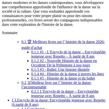
danses modernes et les danses contemporaines, vous développerez
une compréhension approfondie de l'influence de la danse sur la
société et la culture. Que vous souhaitiez approfondir vos
connaissances pour votre propre plaisir ou pour des raisons
professionnelles, ces livres seront des compagnons indispensables
dans votre exploration de l'histoire de la danse.
Sommaire
0.1
🏆 Meilleurs livres sur l’ histoire de la danse 2026:
guide d’achat
0.1.1
#1 - L'Encyclo de la danse – Encyclopédie
jeunesse avec Repetto – À partir de 8 ans
0.1.2
#2 - Nouvelle Histoire de la danse en
Occident: De la Préhistoire à nos jours
0.1.3
#3 - Ballet: Une histoire illustrée
0.1.4
#4 - Histoire de la danse à travers les âges
0.1.5
#5 - Histoire de la danse et du ballet
0.2
🥇Meilleur livre sur l’ histoire de la danse:
l’incontournable
0.2.1
L'Encyclo de la danse – Encyclopédie
jeunesse avec Repetto – À partir de 8 ans
1
LEncyclo de la danse: Encyclopédie jeunesse avec Repetto
(à partir de 8 ans)
1.1
Conclusion