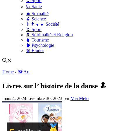
🏅 Sport
🩺 Santé
🔥 Sexualité
🔬 Science
👨‍👨‍👧‍👧 Société
🏅 Sport
🙏 Spiritualité et Religion
🧳 Tourisme
🧠 Psychologie
📖 Études
Home
-
🖼️ Art
Livres sur l’ histoire de la danse 🔝
mars 4, 2024
novembre 30, 2023
par
Mia Melo