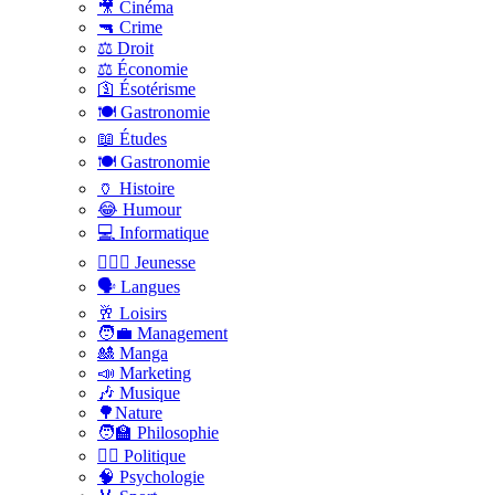
🎥 Cinéma
🔫 Crime
⚖️ Droit
⚖️ Économie
🛐 Ésotérisme
🍽️ Gastronomie
📖 Études
🍽️ Gastronomie
🏺 Histoire
😂 Humour
💻 Informatique
🤸🏽‍♀️ Jeunesse
🗣 Langues
🥂 Loisirs
🧑‍💼 Management
🎎 Manga
📣 Marketing
🎶 Musique
🌳Nature
🧑‍🏫 Philosophie
👨‍⚖️ Politique
🧠 Psychologie