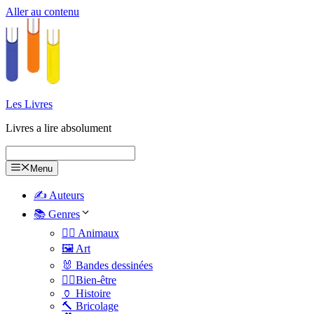
Aller au contenu
Les Livres
Livres a lire absolument
Menu
✍️ Auteurs
📚 Genres
🐕‍🦺 Animaux
🖼️ Art
🐰 Bandes dessinées
🧑‍⚕️Bien-être
🏺 Histoire
🔨 Bricolage