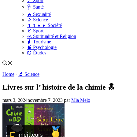
🏅 Sport
🩺 Santé
🔥 Sexualité
🔬 Science
👨‍👨‍👧‍👧 Société
🏅 Sport
🙏 Spiritualité et Religion
🧳 Tourisme
🧠 Psychologie
📖 Études
Home
-
🔬 Science
Livres sur l’ histoire de la chimie 🔝
mars 3, 2024
novembre 7, 2023
par
Mia Melo