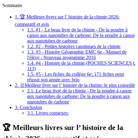
Sommaire
1.
🏆 Meilleurs livres sur l’ histoire de la chimie 2026:
comparatif et avis
1.1.
#1 - Le beau livre de la chimie - De la poudre à
canon aux nanotubes de carbone: De la poudre à canon
aux nanotubes de carbone
1.2.
#2 - Petites histoires caustiques de la chimie
1.3.
#3 - Histoire Géographie EMC 6e - Manuel de
l'élève - Nouveau programme 2016
1.4.
#4 - Histoire de la chimie (POCHES SCIENCES t.
113)
1.5.
#5 - Les fiches du collège 6e: 171 fiches pour
réussir son année avec brio
2.
🥇Meilleur livre sur l’ histoire de la chimie: le plus conseillé
2.1.
Le beau livre de la chimie - De la poudre à canon
aux nanotubes de carbone: De la poudre à canon aux
nanotubes de carbone
3.
Conclusion
3.1.
Livres connexes:
🏆 Meilleurs livres sur l’ histoire de la