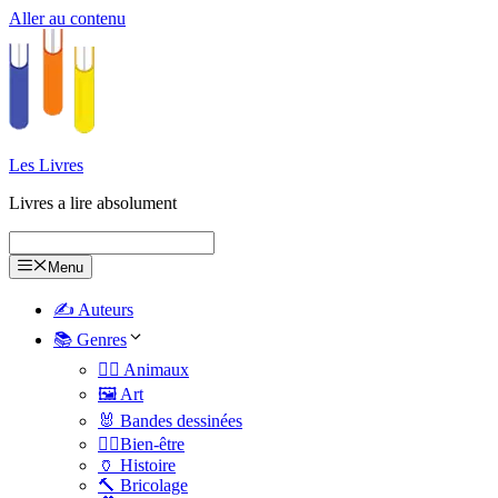
Aller au contenu
Les Livres
Livres a lire absolument
Menu
✍️ Auteurs
📚 Genres
🐕‍🦺 Animaux
🖼️ Art
🐰 Bandes dessinées
🧑‍⚕️Bien-être
🏺 Histoire
🔨 Bricolage