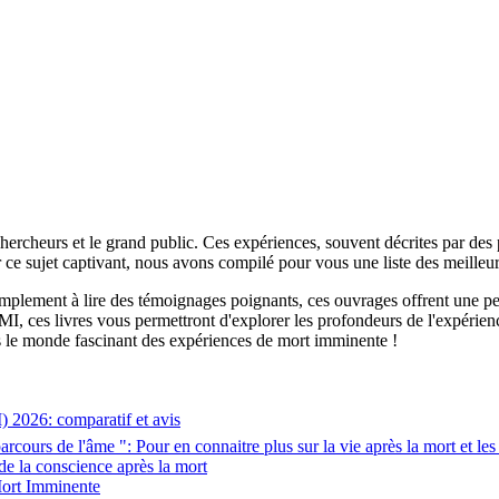
rcheurs et le grand public. Ces expériences, souvent décrites par des p
ar ce sujet captivant, nous avons compilé pour vous une liste des meilleu
mplement à lire des témoignages poignants, ces ouvrages offrent une pers
I, ces livres vous permettront d'explorer les profondeurs de l'expéri
s le monde fascinant des expériences de mort imminente !
) 2026: comparatif et avis
 parcours de l'âme ": Pour en connaitre plus sur la vie après la mort e
 de la conscience après la mort
Mort Imminente