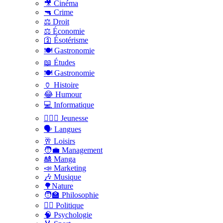
🎥 Cinéma
🔫 Crime
⚖️ Droit
⚖️ Économie
🛐 Ésotérisme
🍽️ Gastronomie
📖 Études
🍽️ Gastronomie
🏺 Histoire
😂 Humour
💻 Informatique
🤸🏽‍♀️ Jeunesse
🗣 Langues
🥂 Loisirs
🧑‍💼 Management
🎎 Manga
📣 Marketing
🎶 Musique
🌳Nature
🧑‍🏫 Philosophie
👨‍⚖️ Politique
🧠 Psychologie