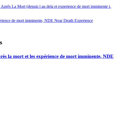
près La Mort (depuis l au dela et experience de mort imminente t.
s expérience de mort imminente, NDE Near Death Experience
s
après la mort et les expérience de mort imminente, NDE