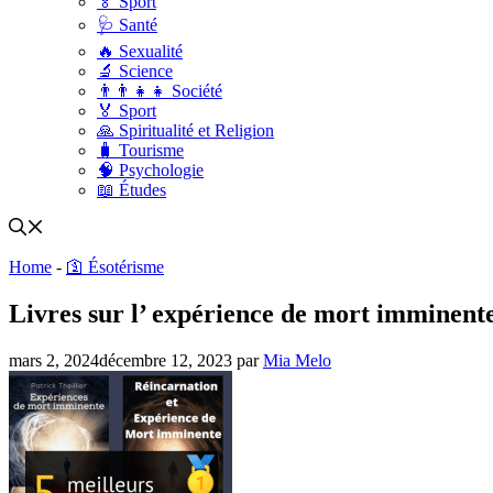
🏅 Sport
🩺 Santé
🔥 Sexualité
🔬 Science
👨‍👨‍👧‍👧 Société
🏅 Sport
🙏 Spiritualité et Religion
🧳 Tourisme
🧠 Psychologie
📖 Études
Home
-
🛐 Ésotérisme
Livres sur l’ expérience de mort imminent
mars 2, 2024
décembre 12, 2023
par
Mia Melo