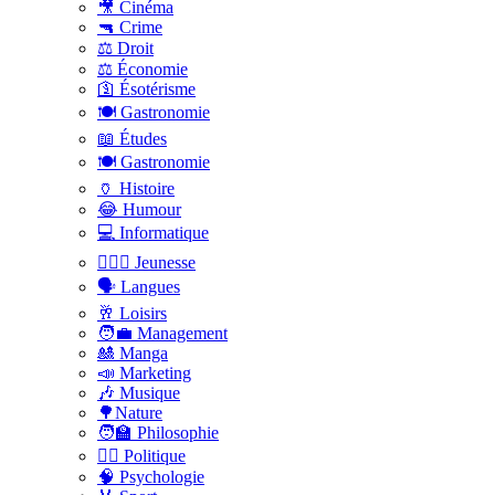
🎥 Cinéma
🔫 Crime
⚖️ Droit
⚖️ Économie
🛐 Ésotérisme
🍽️ Gastronomie
📖 Études
🍽️ Gastronomie
🏺 Histoire
😂 Humour
💻 Informatique
🤸🏽‍♀️ Jeunesse
🗣 Langues
🥂 Loisirs
🧑‍💼 Management
🎎 Manga
📣 Marketing
🎶 Musique
🌳Nature
🧑‍🏫 Philosophie
👨‍⚖️ Politique
🧠 Psychologie