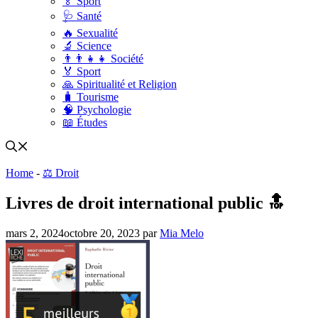
🏅 Sport
🩺 Santé
🔥 Sexualité
🔬 Science
👨‍👨‍👧‍👧 Société
🏅 Sport
🙏 Spiritualité et Religion
🧳 Tourisme
🧠 Psychologie
📖 Études
Home
-
⚖️ Droit
Livres de droit international public 🔝
mars 2, 2024
octobre 20, 2023
par
Mia Melo