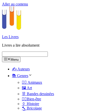
Aller au contenu
Les Livres
Livres a lire absolument
Menu
✍️ Auteurs
📚 Genres
🐕‍🦺 Animaux
🖼️ Art
🐰 Bandes dessinées
🧑‍⚕️Bien-être
🏺 Histoire
🔨 Bricolage