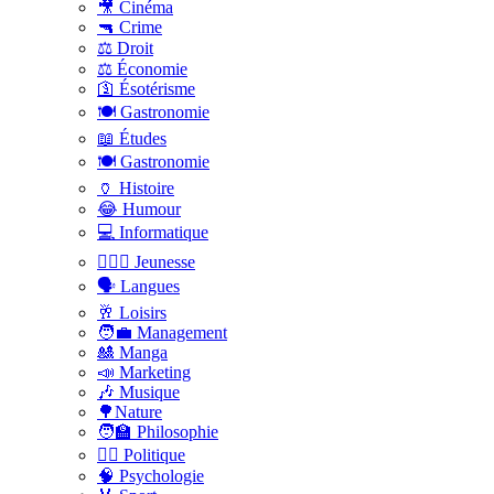
🎥 Cinéma
🔫 Crime
⚖️ Droit
⚖️ Économie
🛐 Ésotérisme
🍽️ Gastronomie
📖 Études
🍽️ Gastronomie
🏺 Histoire
😂 Humour
💻 Informatique
🤸🏽‍♀️ Jeunesse
🗣 Langues
🥂 Loisirs
🧑‍💼 Management
🎎 Manga
📣 Marketing
🎶 Musique
🌳Nature
🧑‍🏫 Philosophie
👨‍⚖️ Politique
🧠 Psychologie