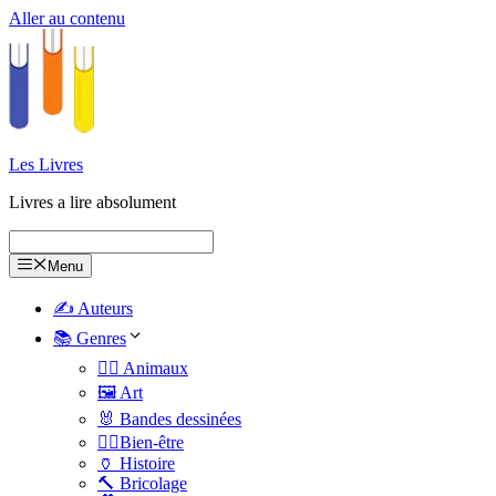
Aller au contenu
Les Livres
Livres a lire absolument
Menu
✍️ Auteurs
📚 Genres
🐕‍🦺 Animaux
🖼️ Art
🐰 Bandes dessinées
🧑‍⚕️Bien-être
🏺 Histoire
🔨 Bricolage