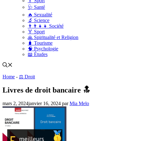
🏅 Sport
🩺 Santé
🔥 Sexualité
🔬 Science
👨‍👨‍👧‍👧 Société
🏅 Sport
🙏 Spiritualité et Religion
🧳 Tourisme
🧠 Psychologie
📖 Études
Home
-
⚖️ Droit
Livres de droit bancaire 🔝
mars 2, 2024
janvier 16, 2024
par
Mia Melo