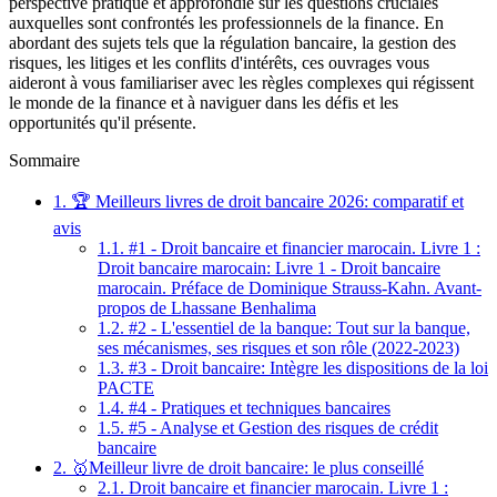
perspective pratique et approfondie sur les questions cruciales
auxquelles sont confrontés les professionnels de la finance. En
abordant des sujets tels que la régulation bancaire, la gestion des
risques, les litiges et les conflits d'intérêts, ces ouvrages vous
aideront à vous familiariser avec les règles complexes qui régissent
le monde de la finance et à naviguer dans les défis et les
opportunités qu'il présente.
Sommaire
1.
🏆 Meilleurs livres de droit bancaire 2026: comparatif et
avis
1.1.
#1 - Droit bancaire et financier marocain. Livre 1 :
Droit bancaire marocain: Livre 1 - Droit bancaire
marocain. Préface de Dominique Strauss-Kahn. Avant-
propos de Lhassane Benhalima
1.2.
#2 - L'essentiel de la banque: Tout sur la banque,
ses mécanismes, ses risques et son rôle (2022-2023)
1.3.
#3 - Droit bancaire: Intègre les dispositions de la loi
PACTE
1.4.
#4 - Pratiques et techniques bancaires
1.5.
#5 - Analyse et Gestion des risques de crédit
bancaire
2.
🥇Meilleur livre de droit bancaire: le plus conseillé
2.1.
Droit bancaire et financier marocain. Livre 1 :