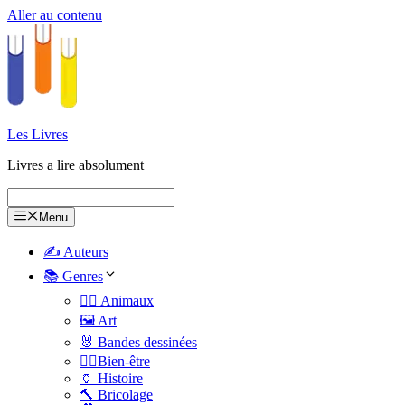
Aller au contenu
Les Livres
Livres a lire absolument
Menu
✍️ Auteurs
📚 Genres
🐕‍🦺 Animaux
🖼️ Art
🐰 Bandes dessinées
🧑‍⚕️Bien-être
🏺 Histoire
🔨 Bricolage