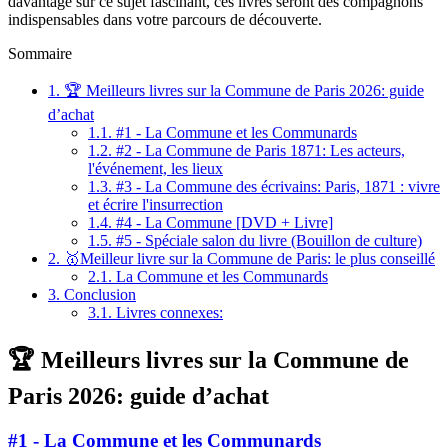
davantage sur ce sujet fascinant, ces livres seront des compagnons
indispensables dans votre parcours de découverte.
Sommaire
1.
🏆 Meilleurs livres sur la Commune de Paris 2026: guide
d’achat
1.1.
#1 - La Commune et les Communards
1.2.
#2 - La Commune de Paris 1871: Les acteurs,
l'événement, les lieux
1.3.
#3 - La Commune des écrivains: Paris, 1871 : vivre
et écrire l'insurrection
1.4.
#4 - La Commune [DVD + Livre]
1.5.
#5 - Spéciale salon du livre (Bouillon de culture)
2.
🥇Meilleur livre sur la Commune de Paris: le plus conseillé
2.1.
La Commune et les Communards
3.
Conclusion
3.1.
Livres connexes:
🏆 Meilleurs livres sur la Commune de
Paris 2026: guide d’achat
#1 - La Commune et les Communards