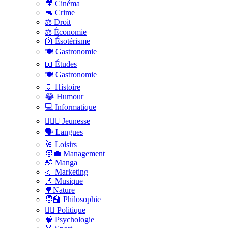
🎥 Cinéma
🔫 Crime
⚖️ Droit
⚖️ Économie
🛐 Ésotérisme
🍽️ Gastronomie
📖 Études
🍽️ Gastronomie
🏺 Histoire
😂 Humour
💻 Informatique
🤸🏽‍♀️ Jeunesse
🗣 Langues
🥂 Loisirs
🧑‍💼 Management
🎎 Manga
📣 Marketing
🎶 Musique
🌳Nature
🧑‍🏫 Philosophie
👨‍⚖️ Politique
🧠 Psychologie