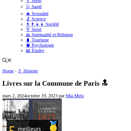
🏅 Sport
🩺 Santé
🔥 Sexualité
🔬 Science
👨‍👨‍👧‍👧 Société
🏅 Sport
🙏 Spiritualité et Religion
🧳 Tourisme
🧠 Psychologie
📖 Études
Home
-
🏺 Histoire
Livres sur la Commune de Paris 🔝
mars 2, 2024
octobre 19, 2023
par
Mia Melo