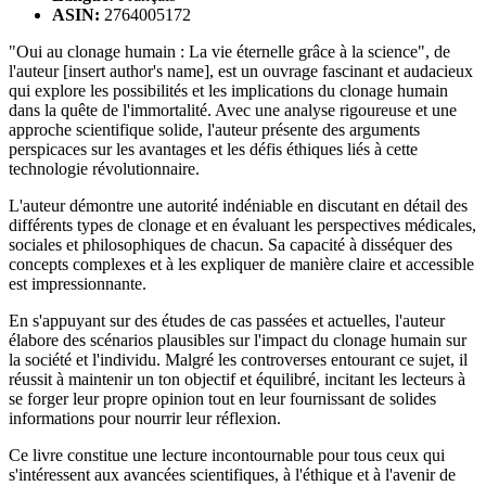
ASIN:
2764005172
"Oui au clonage humain : La vie éternelle grâce à la science", de
l'auteur [insert author's name], est un ouvrage fascinant et audacieux
qui explore les possibilités et les implications du clonage humain
dans la quête de l'immortalité. Avec une analyse rigoureuse et une
approche scientifique solide, l'auteur présente des arguments
perspicaces sur les avantages et les défis éthiques liés à cette
technologie révolutionnaire.
L'auteur démontre une autorité indéniable en discutant en détail des
différents types de clonage et en évaluant les perspectives médicales,
sociales et philosophiques de chacun. Sa capacité à disséquer des
concepts complexes et à les expliquer de manière claire et accessible
est impressionnante.
En s'appuyant sur des études de cas passées et actuelles, l'auteur
élabore des scénarios plausibles sur l'impact du clonage humain sur
la société et l'individu. Malgré les controverses entourant ce sujet, il
réussit à maintenir un ton objectif et équilibré, incitant les lecteurs à
se forger leur propre opinion tout en leur fournissant de solides
informations pour nourrir leur réflexion.
Ce livre constitue une lecture incontournable pour tous ceux qui
s'intéressent aux avancées scientifiques, à l'éthique et à l'avenir de