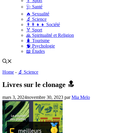
🏅 Sport
🩺 Santé
🔥 Sexualité
🔬 Science
👨‍👨‍👧‍👧 Société
🏅 Sport
🙏 Spiritualité et Religion
🧳 Tourisme
🧠 Psychologie
📖 Études
Home
-
🔬 Science
Livres sur le clonage 🔝
mars 3, 2024
novembre 30, 2023
par
Mia Melo