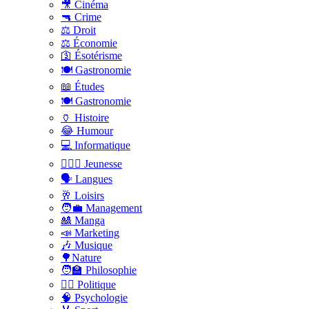
🎥 Cinéma
🔫 Crime
⚖️ Droit
⚖️ Économie
🛐 Ésotérisme
🍽️ Gastronomie
📖 Études
🍽️ Gastronomie
🏺 Histoire
😂 Humour
💻 Informatique
🤸🏽‍♀️ Jeunesse
🗣 Langues
🥂 Loisirs
🧑‍💼 Management
🎎 Manga
📣 Marketing
🎶 Musique
🌳Nature
🧑‍🏫 Philosophie
👨‍⚖️ Politique
🧠 Psychologie