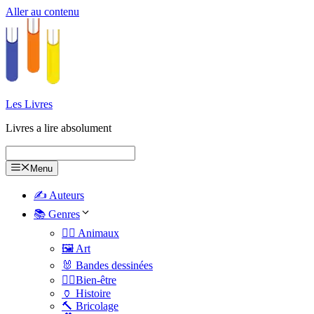
Aller au contenu
Les Livres
Livres a lire absolument
Menu
✍️ Auteurs
📚 Genres
🐕‍🦺 Animaux
🖼️ Art
🐰 Bandes dessinées
🧑‍⚕️Bien-être
🏺 Histoire
🔨 Bricolage