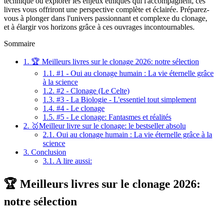
technique ou explorer les enjeux éthiques qui l'accompagnent, ces
livres vous offriront une perspective complète et éclairée. Préparez-
vous à plonger dans l'univers passionnant et complexe du clonage,
et à élargir vos horizons grâce à ces ouvrages incontournables.
Sommaire
1.
🏆 Meilleurs livres sur le clonage 2026: notre sélection
1.1.
#1 - Oui au clonage humain : La vie éternelle grâce
à la science
1.2.
#2 - Clonage (Le Celte)
1.3.
#3 - La Biologie - L'essentiel tout simplement
1.4.
#4 - Le clonage
1.5.
#5 - Le clonage: Fantasmes et réalités
2.
🥇Meilleur livre sur le clonage: le bestseller absolu
2.1.
Oui au clonage humain : La vie éternelle grâce à la
science
3.
Conclusion
3.1.
A lire aussi:
🏆 Meilleurs livres sur le clonage 2026:
notre sélection