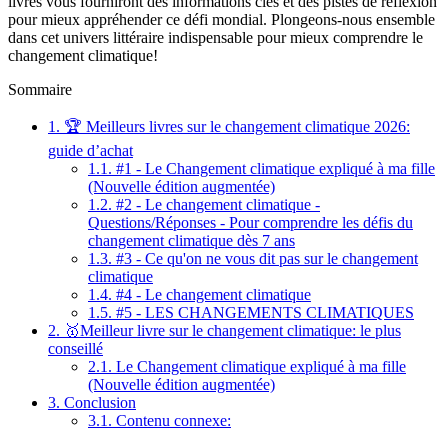
livres vous fourniront des informations clés et des pistes de réflexion
pour mieux appréhender ce défi mondial. Plongeons-nous ensemble
dans cet univers littéraire indispensable pour mieux comprendre le
changement climatique!
Sommaire
1.
🏆 Meilleurs livres sur le changement climatique 2026:
guide d’achat
1.1.
#1 - Le Changement climatique expliqué à ma fille
(Nouvelle édition augmentée)
1.2.
#2 - Le changement climatique -
Questions/Réponses - Pour comprendre les défis du
changement climatique dès 7 ans
1.3.
#3 - Ce qu'on ne vous dit pas sur le changement
climatique
1.4.
#4 - Le changement climatique
1.5.
#5 - LES CHANGEMENTS CLIMATIQUES
2.
🥇Meilleur livre sur le changement climatique: le plus
conseillé
2.1.
Le Changement climatique expliqué à ma fille
(Nouvelle édition augmentée)
3.
Conclusion
3.1.
Contenu connexe: