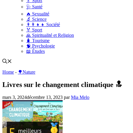
🏅 Sport
🩺 Santé
🔥 Sexualité
🔬 Science
👨‍👨‍👧‍👧 Société
🏅 Sport
🙏 Spiritualité et Religion
🧳 Tourisme
🧠 Psychologie
📖 Études
Home
-
🌳Nature
Livres sur le changement climatique 🔝
mars 3, 2024
décembre 13, 2023
par
Mia Melo