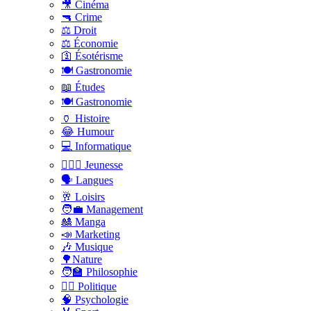
🎥 Cinéma
🔫 Crime
⚖️ Droit
⚖️ Économie
🛐 Ésotérisme
🍽️ Gastronomie
📖 Études
🍽️ Gastronomie
🏺 Histoire
😂 Humour
💻 Informatique
🤸🏽‍♀️ Jeunesse
🗣 Langues
🥂 Loisirs
🧑‍💼 Management
🎎 Manga
📣 Marketing
🎶 Musique
🌳Nature
🧑‍🏫 Philosophie
👨‍⚖️ Politique
🧠 Psychologie