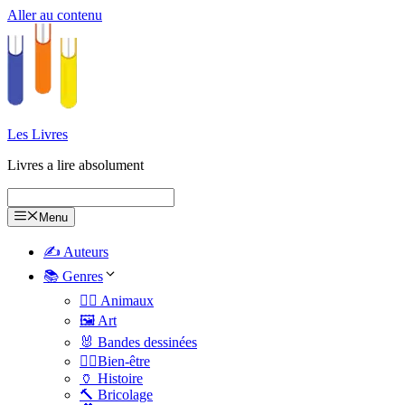
Aller au contenu
Les Livres
Livres a lire absolument
Menu
✍️ Auteurs
📚 Genres
🐕‍🦺 Animaux
🖼️ Art
🐰 Bandes dessinées
🧑‍⚕️Bien-être
🏺 Histoire
🔨 Bricolage