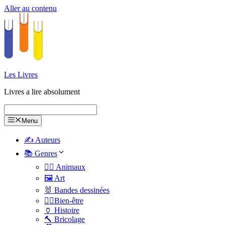
Aller au contenu
Les Livres
Livres a lire absolument
Menu
✍️ Auteurs
📚 Genres
🐕‍🦺 Animaux
🖼️ Art
🐰 Bandes dessinées
🧑‍⚕️Bien-être
🏺 Histoire
🔨 Bricolage