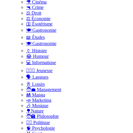
🎥 Cinéma
🔫 Crime
⚖️ Droit
⚖️ Économie
🛐 Ésotérisme
🍽️ Gastronomie
📖 Études
🍽️ Gastronomie
🏺 Histoire
😂 Humour
💻 Informatique
🤸🏽‍♀️ Jeunesse
🗣 Langues
🥂 Loisirs
🧑‍💼 Management
🎎 Manga
📣 Marketing
🎶 Musique
🌳Nature
🧑‍🏫 Philosophie
👨‍⚖️ Politique
🧠 Psychologie