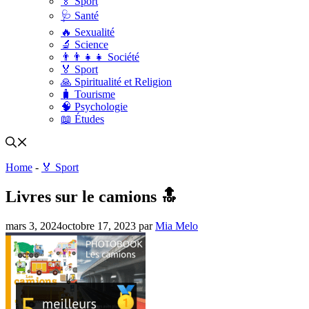
🏅 Sport
🩺 Santé
🔥 Sexualité
🔬 Science
👨‍👨‍👧‍👧 Société
🏅 Sport
🙏 Spiritualité et Religion
🧳 Tourisme
🧠 Psychologie
📖 Études
Home
-
🏅 Sport
Livres sur le camions 🔝
mars 3, 2024
octobre 17, 2023
par
Mia Melo