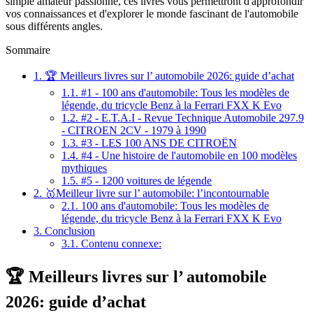
simple amateur passionné, ces livres vous permettront d'approfondir
vos connaissances et d'explorer le monde fascinant de l'automobile
sous différents angles.
Sommaire
1.
🏆 Meilleurs livres sur l’ automobile 2026: guide d’achat
1.1.
#1 - 100 ans d'automobile: Tous les modèles de
légende, du tricycle Benz à la Ferrari FXX K Evo
1.2.
#2 - E.T.A.I - Revue Technique Automobile 297.9
- CITROEN 2CV - 1979 à 1990
1.3.
#3 - LES 100 ANS DE CITROËN
1.4.
#4 - Une histoire de l'automobile en 100 modèles
mythiques
1.5.
#5 - 1200 voitures de légende
2.
🥇Meilleur livre sur l’ automobile: l’incontournable
2.1.
100 ans d'automobile: Tous les modèles de
légende, du tricycle Benz à la Ferrari FXX K Evo
3.
Conclusion
3.1.
Contenu connexe:
🏆 Meilleurs livres sur l’ automobile
2026: guide d’achat