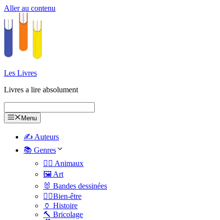
Aller au contenu
Les Livres
Livres a lire absolument
Menu
✍️ Auteurs
📚 Genres
🐕‍🦺 Animaux
🖼️ Art
🐰 Bandes dessinées
🧑‍⚕️Bien-être
🏺 Histoire
🔨 Bricolage