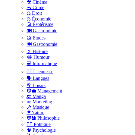
🎥 Cinéma
🔫 Crime
⚖️ Droit
⚖️ Économie
🛐 Ésotérisme
🍽️ Gastronomie
📖 Études
🍽️ Gastronomie
🏺 Histoire
😂 Humour
💻 Informatique
🤸🏽‍♀️ Jeunesse
🗣 Langues
🥂 Loisirs
🧑‍💼 Management
🎎 Manga
📣 Marketing
🎶 Musique
🌳Nature
🧑‍🏫 Philosophie
👨‍⚖️ Politique
🧠 Psychologie