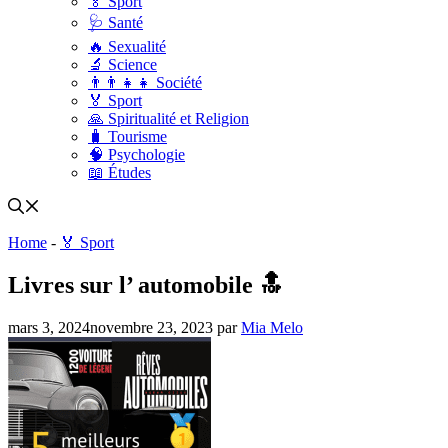
🏅 Sport
🩺 Santé
🔥 Sexualité
🔬 Science
👨‍👨‍👧‍👧 Société
🏅 Sport
🙏 Spiritualité et Religion
🧳 Tourisme
🧠 Psychologie
📖 Études
Home
-
🏅 Sport
Livres sur l’ automobile 🔝
mars 3, 2024
novembre 23, 2023
par
Mia Melo