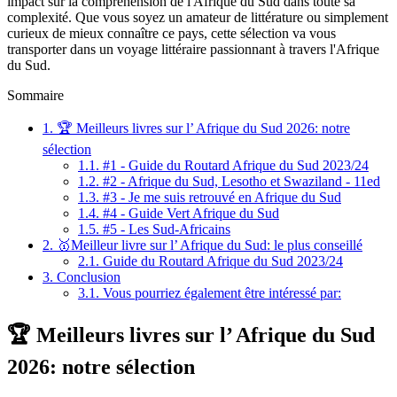
impact sur la compréhension de l'Afrique du Sud dans toute sa
complexité. Que vous soyez un amateur de littérature ou simplement
curieux de mieux connaître ce pays, cette sélection va vous
transporter dans un voyage littéraire passionnant à travers l'Afrique
du Sud.
Sommaire
1.
🏆 Meilleurs livres sur l’ Afrique du Sud 2026: notre
sélection
1.1.
#1 - Guide du Routard Afrique du Sud 2023/24
1.2.
#2 - Afrique du Sud, Lesotho et Swaziland - 11ed
1.3.
#3 - Je me suis retrouvé en Afrique du Sud
1.4.
#4 - Guide Vert Afrique du Sud
1.5.
#5 - Les Sud-Africains
2.
🥇Meilleur livre sur l’ Afrique du Sud: le plus conseillé
2.1.
Guide du Routard Afrique du Sud 2023/24
3.
Conclusion
3.1.
Vous pourriez également être intéressé par:
🏆 Meilleurs livres sur l’ Afrique du Sud
2026: notre sélection