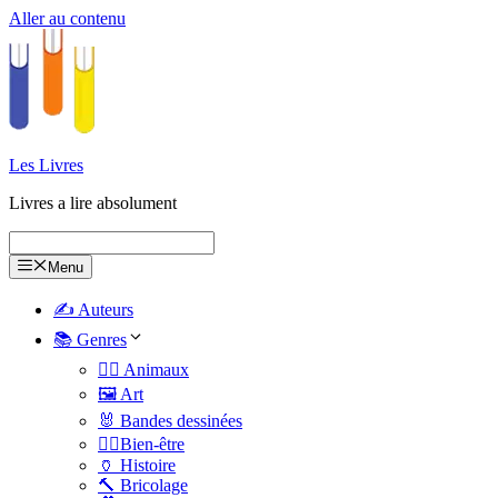
Aller au contenu
Les Livres
Livres a lire absolument
Menu
✍️ Auteurs
📚 Genres
🐕‍🦺 Animaux
🖼️ Art
🐰 Bandes dessinées
🧑‍⚕️Bien-être
🏺 Histoire
🔨 Bricolage