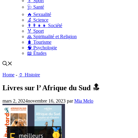
🏅 Sport
🩺 Santé
🔥 Sexualité
🔬 Science
👨‍👨‍👧‍👧 Société
🏅 Sport
🙏 Spiritualité et Religion
🧳 Tourisme
🧠 Psychologie
📖 Études
Home
-
🏺 Histoire
Livres sur l’ Afrique du Sud 🔝
mars 2, 2024
novembre 16, 2023
par
Mia Melo