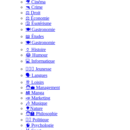
🎥 Cinéma
🔫 Crime
⚖️ Droit
⚖️ Économie
🛐 Ésotérisme
🍽️ Gastronomie
📖 Études
🍽️ Gastronomie
🏺 Histoire
😂 Humour
💻 Informatique
🤸🏽‍♀️ Jeunesse
🗣 Langues
🥂 Loisirs
🧑‍💼 Management
🎎 Manga
📣 Marketing
🎶 Musique
🌳Nature
🧑‍🏫 Philosophie
👨‍⚖️ Politique
🧠 Psychologie