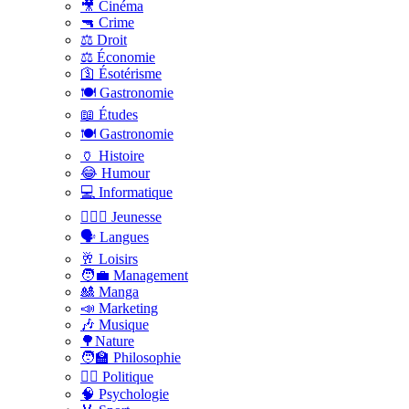
🎥 Cinéma
🔫 Crime
⚖️ Droit
⚖️ Économie
🛐 Ésotérisme
🍽️ Gastronomie
📖 Études
🍽️ Gastronomie
🏺 Histoire
😂 Humour
💻 Informatique
🤸🏽‍♀️ Jeunesse
🗣 Langues
🥂 Loisirs
🧑‍💼 Management
🎎 Manga
📣 Marketing
🎶 Musique
🌳Nature
🧑‍🏫 Philosophie
👨‍⚖️ Politique
🧠 Psychologie