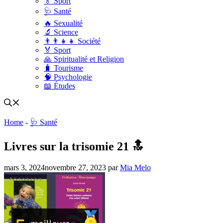
🏅 Sport
🩺 Santé
🔥 Sexualité
🔬 Science
👨‍👨‍👧‍👧 Société
🏅 Sport
🙏 Spiritualité et Religion
🧳 Tourisme
🧠 Psychologie
📖 Études
Home
-
🩺 Santé
Livres sur la trisomie 21 🔝
mars 3, 2024
novembre 27, 2023
par
Mia Melo