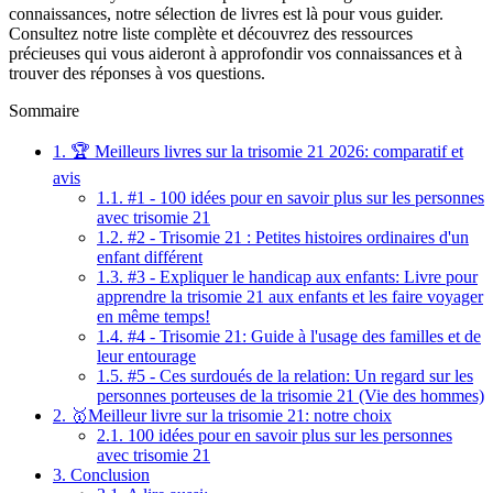
connaissances, notre sélection de livres est là pour vous guider.
Consultez notre liste complète et découvrez des ressources
précieuses qui vous aideront à approfondir vos connaissances et à
trouver des réponses à vos questions.
Sommaire
1.
🏆 Meilleurs livres sur la trisomie 21 2026: comparatif et
avis
1.1.
#1 - 100 idées pour en savoir plus sur les personnes
avec trisomie 21
1.2.
#2 - Trisomie 21 : Petites histoires ordinaires d'un
enfant différent
1.3.
#3 - Expliquer le handicap aux enfants: Livre pour
apprendre la trisomie 21 aux enfants et les faire voyager
en même temps!
1.4.
#4 - Trisomie 21: Guide à l'usage des familles et de
leur entourage
1.5.
#5 - Ces surdoués de la relation: Un regard sur les
personnes porteuses de la trisomie 21 (Vie des hommes)
2.
🥇Meilleur livre sur la trisomie 21: notre choix
2.1.
100 idées pour en savoir plus sur les personnes
avec trisomie 21
3.
Conclusion