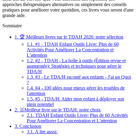
approches thérapeutiques alternatives ou simplement des conseils
pratiques pour améliorer votre quotidien, ces livres vous seront d'une
grande aide.
Sommaire
1.
🏆 Meilleurs livres sur le TDAH 2026: notre sélection
1.1.
#1 - TDAH Enfant Outils Livre: Plus de 60
Activités Pour Améliorer La Concentration et
L'attention
1.2.
#2 - TDAH - La boîte à outils (Édition revue et
augmentée): Stratégies et techniques pour gérer le
TDA/H
1.3.
#3 - Le TDA/H raconté aux enfants - J'ai un Quoi
?
1.4.
#4 - 100 idées pour mieux gérer les troubles de
l'attention
1.5.
#5 - TDA/H: Aider mon enfant à déployer son
plein potentiel
2.
🥇Meilleur livre sur le TDAH: notre choix
2.1.
TDAH Enfant Outils Livre: Plus de 60 Activités
Pour Améliorer La Concentration et L'attention
3.
Conclusion
3.1.
A lire aussi: