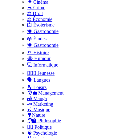
🎥 Cinéma
🔫 Crime
⚖️ Droit
⚖️ Économie
🛐 Ésotérisme
🍽️ Gastronomie
📖 Études
🍽️ Gastronomie
🏺 Histoire
😂 Humour
💻 Informatique
🤸🏽‍♀️ Jeunesse
🗣 Langues
🥂 Loisirs
🧑‍💼 Management
🎎 Manga
📣 Marketing
🎶 Musique
🌳Nature
🧑‍🏫 Philosophie
👨‍⚖️ Politique
🧠 Psychologie