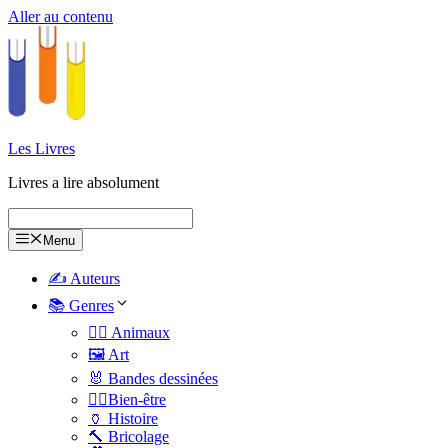
Aller au contenu
Les Livres
Livres a lire absolument
Menu
✍️ Auteurs
📚 Genres
🐕‍🦺 Animaux
🖼️ Art
🐰 Bandes dessinées
🧑‍⚕️Bien-être
🏺 Histoire
🔨 Bricolage