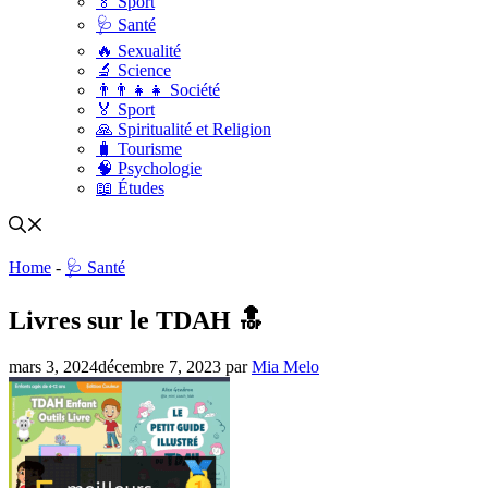
🏅 Sport
🩺 Santé
🔥 Sexualité
🔬 Science
👨‍👨‍👧‍👧 Société
🏅 Sport
🙏 Spiritualité et Religion
🧳 Tourisme
🧠 Psychologie
📖 Études
Home
-
🩺 Santé
Livres sur le TDAH 🔝
mars 3, 2024
décembre 7, 2023
par
Mia Melo