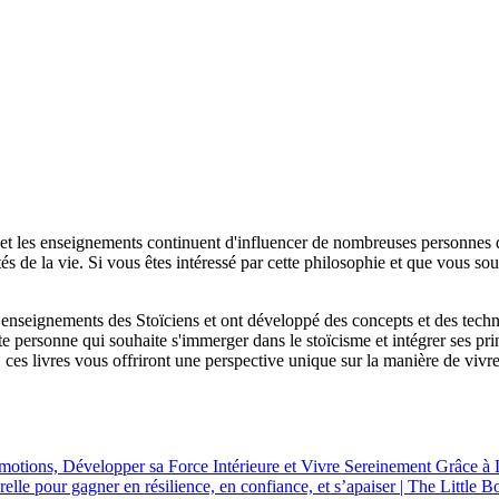
s et les enseignements continuent d'influencer de nombreuses personnes 
cultés de la vie. Si vous êtes intéressé par cette philosophie et que vou
s enseignements des Stoïciens et ont développé des concepts et des techn
te personne qui souhaite s'immerger dans le stoïcisme et intégrer ses pr
 ces livres vous offriront une perspective unique sur la manière de vivr
motions, Développer sa Force Intérieure et Vivre Sereinement Grâce à
elle pour gagner en résilience, en confiance, et s’apaiser | The Little B