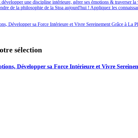
lopper une discipline intérieure, gérer ses émotions & traverser la vi
re de la philosophie de la Stoa aujourd'hui ! Appliquez les connaissanc
ns, Développer sa Force Intérieure et Vivre Sereinement Grâce à La P
otre sélection
otions, Développer sa Force Intérieure et Vivre Serein