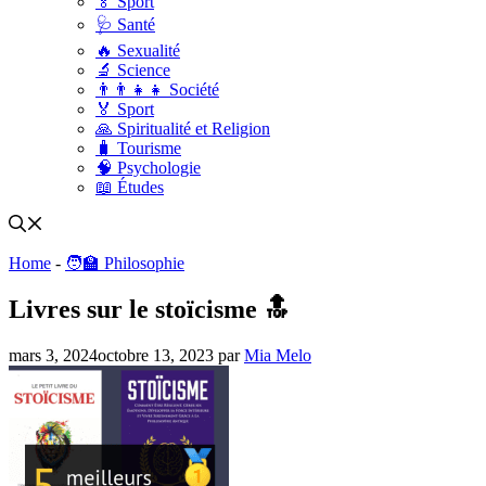
🏅 Sport
🩺 Santé
🔥 Sexualité
🔬 Science
👨‍👨‍👧‍👧 Société
🏅 Sport
🙏 Spiritualité et Religion
🧳 Tourisme
🧠 Psychologie
📖 Études
Home
-
🧑‍🏫 Philosophie
Livres sur le stoïcisme 🔝
mars 3, 2024
octobre 13, 2023
par
Mia Melo