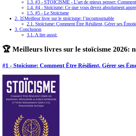
1.3.
#3 - STOÏCISME - L'art de mieux penser: Comment déve
1.4.
#4 - Stoïcisme: Ce que vous devez absolument apprend
1.5.
#5 - Le Stoïcisme
2.
🥇Meilleur livre sur le stoïcisme: l’incontournable
2.1.
Stoïcisme: Comment Être Résilient, Gérer ses Émotio
3.
Conclusion
3.1.
A lire aussi:
🏆 Meilleurs livres sur le stoïcisme 2026: n
#1 - Stoïcisme: Comment Être Résilient, Gérer ses Ém