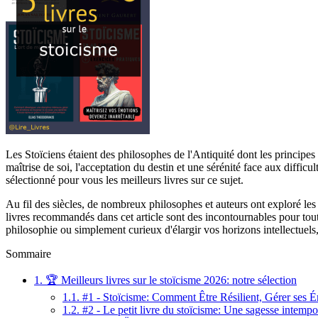
Les Stoïciens étaient des philosophes de l'Antiquité dont les principe
maîtrise de soi, l'acceptation du destin et une sérénité face aux diffi
sélectionné pour vous les meilleurs livres sur ce sujet.
Au fil des siècles, de nombreux philosophes et auteurs ont exploré le
livres recommandés dans cet article sont des incontournables pour tou
philosophie ou simplement curieux d'élargir vos horizons intellectuels,
Sommaire
1.
🏆 Meilleurs livres sur le stoïcisme 2026: notre sélection
1.1.
#1 - Stoïcisme: Comment Être Résilient, Gérer ses É
1.2.
#2 - Le petit livre du stoïcisme: Une sagesse intempor