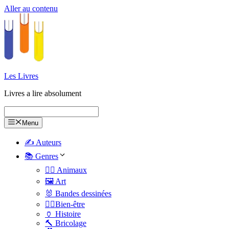
Aller au contenu
Les Livres
Livres a lire absolument
Menu
✍️ Auteurs
📚 Genres
🐕‍🦺 Animaux
🖼️ Art
🐰 Bandes dessinées
🧑‍⚕️Bien-être
🏺 Histoire
🔨 Bricolage