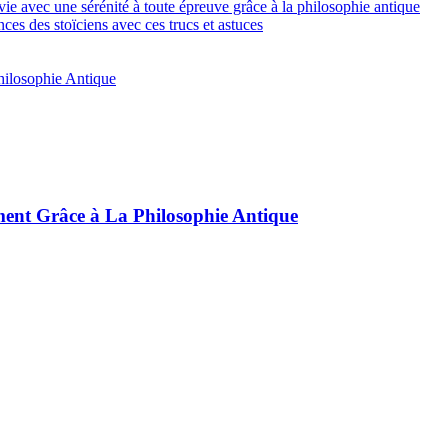
e avec une sérénité à toute épreuve grâce à la philosophie antique
es des stoïciens avec ces trucs et astuces
hilosophie Antique
ement Grâce à La Philosophie Antique