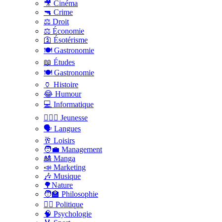
🎥 Cinéma
🔫 Crime
⚖️ Droit
⚖️ Économie
🛐 Ésotérisme
🍽️ Gastronomie
📖 Études
🍽️ Gastronomie
🏺 Histoire
😂 Humour
💻 Informatique
🤸🏽‍♀️ Jeunesse
🗣 Langues
🥂 Loisirs
🧑‍💼 Management
🎎 Manga
📣 Marketing
🎶 Musique
🌳Nature
🧑‍🏫 Philosophie
👨‍⚖️ Politique
🧠 Psychologie