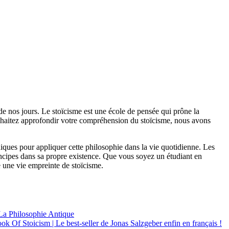
de nos jours. Le stoïcisme est une école de pensée qui prône la
s souhaitez approfondir votre compréhension du stoïcisme, nous avons
iques pour appliquer cette philosophie dans la vie quotidienne. Les
incipes dans sa propre existence. Que vous soyez un étudiant en
e une vie empreinte de stoïcisme.
 La Philosophie Antique
ook Of Stoicism | Le best-seller de Jonas Salzgeber enfin en français !