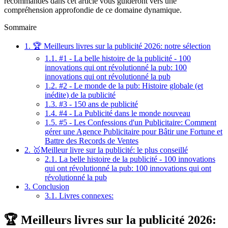
recommandés dans cet article vous guideront vers une
compréhension approfondie de ce domaine dynamique.
Sommaire
1.
🏆 Meilleurs livres sur la publicité 2026: notre sélection
1.1.
#1 - La belle histoire de la publicité - 100
innovations qui ont révolutionné la pub: 100
innovations qui ont révolutionné la pub
1.2.
#2 - Le monde de la pub: Histoire globale (et
inédite) de la publicité
1.3.
#3 - 150 ans de publicité
1.4.
#4 - La Publicité dans le monde nouveau
1.5.
#5 - Les Confessions d'un Publicitaire: Comment
gérer une Agence Publicitaire pour Bâtir une Fortune et
Battre des Records de Ventes
2.
🥇Meilleur livre sur la publicité: le plus conseillé
2.1.
La belle histoire de la publicité - 100 innovations
qui ont révolutionné la pub: 100 innovations qui ont
révolutionné la pub
3.
Conclusion
3.1.
Livres connexes:
🏆 Meilleurs livres sur la publicité 2026: