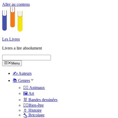
Aller au contenu
Les Livres
Livres a lire absolument
Menu
✍️ Auteurs
📚 Genres
🐕‍🦺 Animaux
🖼️ Art
🐰 Bandes dessinées
🧑‍⚕️Bien-être
🏺 Histoire
🔨 Bricolage