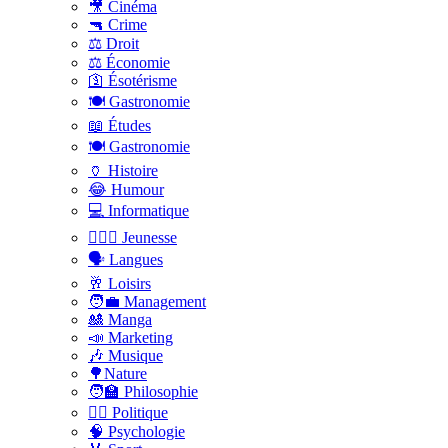
🎥 Cinéma
🔫 Crime
⚖️ Droit
⚖️ Économie
🛐 Ésotérisme
🍽️ Gastronomie
📖 Études
🍽️ Gastronomie
🏺 Histoire
😂 Humour
💻 Informatique
🤸🏽‍♀️ Jeunesse
🗣 Langues
🥂 Loisirs
🧑‍💼 Management
🎎 Manga
📣 Marketing
🎶 Musique
🌳Nature
🧑‍🏫 Philosophie
👨‍⚖️ Politique
🧠 Psychologie