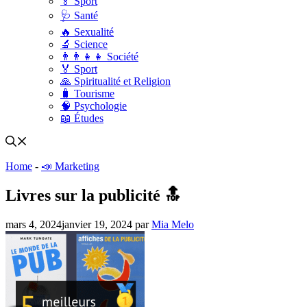
🏅 Sport
🩺 Santé
🔥 Sexualité
🔬 Science
👨‍👨‍👧‍👧 Société
🏅 Sport
🙏 Spiritualité et Religion
🧳 Tourisme
🧠 Psychologie
📖 Études
Home
-
📣 Marketing
Livres sur la publicité 🔝
mars 4, 2024
janvier 19, 2024
par
Mia Melo