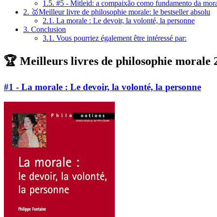
1.5.
#5 - Mitleid: a compaixão como fundamento da mora
2.
🥇Meilleur livre de philosophie morale: le bestseller absolu
2.1.
La morale : Le devoir, la volonté, la personne
3.
Conclusion
3.1.
Vous pourriez également être intéressé par:
🏆 Meilleurs livres de philosophie morale 
#1 - La morale : Le devoir, la volonté, la personne