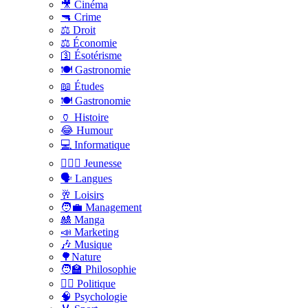
🎥 Cinéma
🔫 Crime
⚖️ Droit
⚖️ Économie
🛐 Ésotérisme
🍽️ Gastronomie
📖 Études
🍽️ Gastronomie
🏺 Histoire
😂 Humour
💻 Informatique
🤸🏽‍♀️ Jeunesse
🗣 Langues
🥂 Loisirs
🧑‍💼 Management
🎎 Manga
📣 Marketing
🎶 Musique
🌳Nature
🧑‍🏫 Philosophie
👨‍⚖️ Politique
🧠 Psychologie