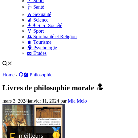
🏅 Sport
🩺 Santé
🔥 Sexualité
🔬 Science
👨‍👨‍👧‍👧 Société
🏅 Sport
🙏 Spiritualité et Religion
🧳 Tourisme
🧠 Psychologie
📖 Études
Home
-
🧑‍🏫 Philosophie
Livres de philosophie morale 🔝
mars 3, 2024
janvier 11, 2024
par
Mia Melo