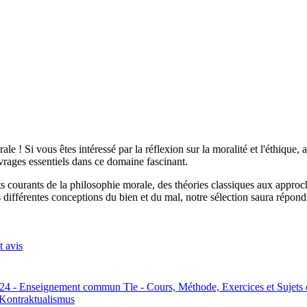
e ! Si vous êtes intéressé par la réflexion sur la moralité et l'éthique,
vrages essentiels dans ce domaine fascinant.
ents courants de la philosophie morale, des théories classiques aux app
ifférentes conceptions du bien et du mal, notre sélection saura répondr
t avis
24 - Enseignement commun Tle - Cours, Méthode, Exercices et Sujets c
 Kontraktualismus