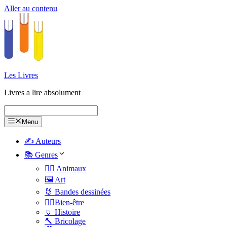
Aller au contenu
Les Livres
Livres a lire absolument
Menu
✍️ Auteurs
📚 Genres
🐕‍🦺 Animaux
🖼️ Art
🐰 Bandes dessinées
🧑‍⚕️Bien-être
🏺 Histoire
🔨 Bricolage