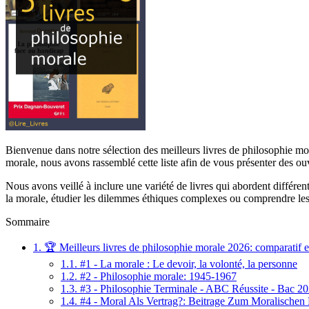
Bienvenue dans notre sélection des meilleurs livres de philosophie moral
morale, nous avons rassemblé cette liste afin de vous présenter des ou
Nous avons veillé à inclure une variété de livres qui abordent différ
la morale, étudier les dilemmes éthiques complexes ou comprendre les d
Sommaire
1.
🏆 Meilleurs livres de philosophie morale 2026: comparatif e
1.1.
#1 - La morale : Le devoir, la volonté, la personne
1.2.
#2 - Philosophie morale: 1945-1967
1.3.
#3 - Philosophie Terminale - ABC Réussite - Bac 20
1.4.
#4 - Moral Als Vertrag?: Beitrage Zum Moralischen