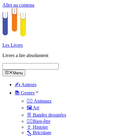
Aller au contenu
Les Livres
Livres a lire absolument
Menu
✍️ Auteurs
📚 Genres
🐕‍🦺 Animaux
🖼️ Art
🐰 Bandes dessinées
🧑‍⚕️Bien-être
🏺 Histoire
🔨 Bricolage