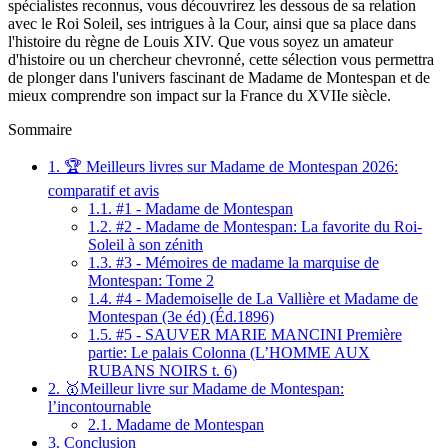
spécialistes reconnus, vous découvrirez les dessous de sa relation
avec le Roi Soleil, ses intrigues à la Cour, ainsi que sa place dans
l'histoire du règne de Louis XIV. Que vous soyez un amateur
d'histoire ou un chercheur chevronné, cette sélection vous permettra
de plonger dans l'univers fascinant de Madame de Montespan et de
mieux comprendre son impact sur la France du XVIIe siècle.
Sommaire
1.
🏆 Meilleurs livres sur Madame de Montespan 2026:
comparatif et avis
1.1.
#1 - Madame de Montespan
1.2.
#2 - Madame de Montespan: La favorite du Roi-
Soleil à son zénith
1.3.
#3 - Mémoires de madame la marquise de
Montespan: Tome 2
1.4.
#4 - Mademoiselle de La Vallière et Madame de
Montespan (3e éd) (Éd.1896)
1.5.
#5 - SAUVER MARIE MANCINI Première
partie: Le palais Colonna (L’HOMME AUX
RUBANS NOIRS t. 6)
2.
🥇Meilleur livre sur Madame de Montespan:
l’incontournable
2.1.
Madame de Montespan
3.
Conclusion