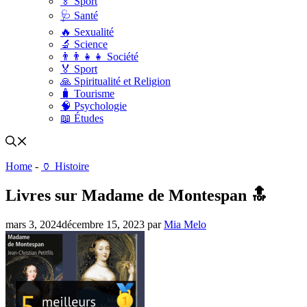
🏅 Sport
🩺 Santé
🔥 Sexualité
🔬 Science
👨‍👨‍👧‍👧 Société
🏅 Sport
🙏 Spiritualité et Religion
🧳 Tourisme
🧠 Psychologie
📖 Études
Home
-
🏺 Histoire
Livres sur Madame de Montespan 🔝
mars 3, 2024
décembre 15, 2023
par
Mia Melo