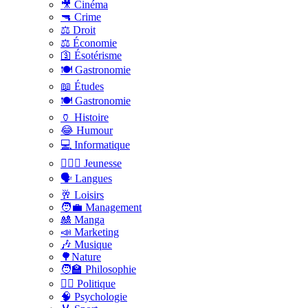
🎥 Cinéma
🔫 Crime
⚖️ Droit
⚖️ Économie
🛐 Ésotérisme
🍽️ Gastronomie
📖 Études
🍽️ Gastronomie
🏺 Histoire
😂 Humour
💻 Informatique
🤸🏽‍♀️ Jeunesse
🗣 Langues
🥂 Loisirs
🧑‍💼 Management
🎎 Manga
📣 Marketing
🎶 Musique
🌳Nature
🧑‍🏫 Philosophie
👨‍⚖️ Politique
🧠 Psychologie