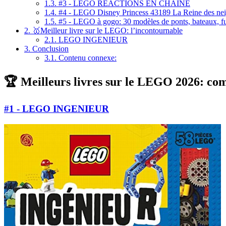
1.3.
#3 - LEGO REACTIONS EN CHAINE
1.4.
#4 - LEGO Disney Princess 43189 La Reine des neige
1.5.
#5 - LEGO à gogo: 30 modèles de ponts, bateaux, fusé
2.
🥇Meilleur livre sur le LEGO: l’incontournable
2.1.
LEGO INGENIEUR
3.
Conclusion
3.1.
Contenu connexe:
🏆 Meilleurs livres sur le LEGO 2026: com
#1 - LEGO INGENIEUR