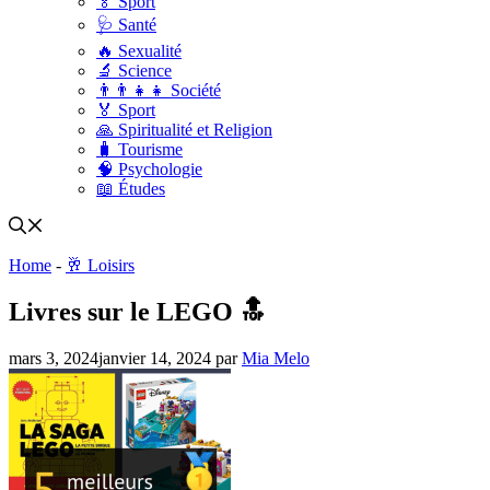
🏅 Sport
🩺 Santé
🔥 Sexualité
🔬 Science
👨‍👨‍👧‍👧 Société
🏅 Sport
🙏 Spiritualité et Religion
🧳 Tourisme
🧠 Psychologie
📖 Études
Home
-
🥂 Loisirs
Livres sur le LEGO 🔝
mars 3, 2024
janvier 14, 2024
par
Mia Melo