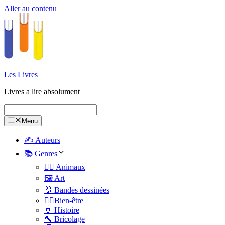
Aller au contenu
Les Livres
Livres a lire absolument
Menu
✍️ Auteurs
📚 Genres
🐕‍🦺 Animaux
🖼️ Art
🐰 Bandes dessinées
🧑‍⚕️Bien-être
🏺 Histoire
🔨 Bricolage