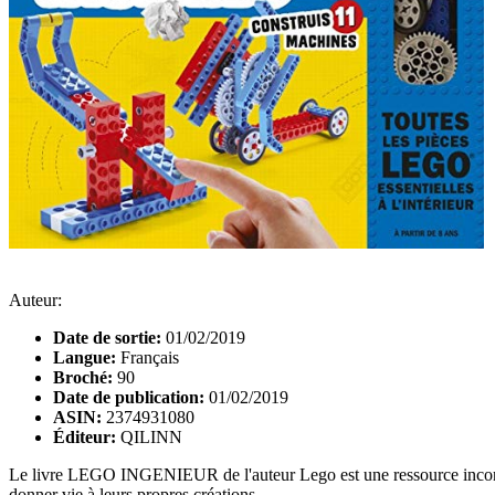
Auteur:
Date de sortie:
01/02/2019
Langue:
Français
Broché:
90
Date de publication:
01/02/2019
ASIN:
2374931080
Éditeur:
QILINN
Le livre LEGO INGENIEUR de l'auteur Lego est une ressource incontourn
donner vie à leurs propres créations.