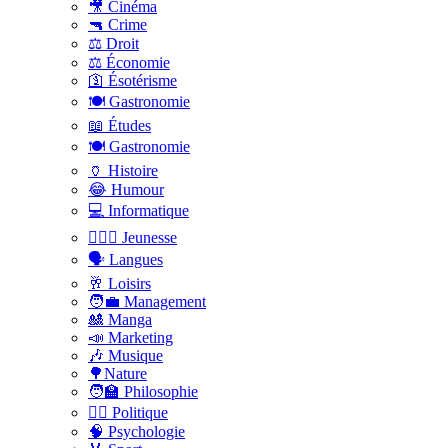
🎥 Cinéma
🔫 Crime
⚖️ Droit
⚖️ Économie
🛐 Ésotérisme
🍽️ Gastronomie
📖 Études
🍽️ Gastronomie
🏺 Histoire
😂 Humour
💻 Informatique
🤸🏽‍♀️ Jeunesse
🗣 Langues
🥂 Loisirs
🧑‍💼 Management
🎎 Manga
📣 Marketing
🎶 Musique
🌳Nature
🧑‍🏫 Philosophie
👨‍⚖️ Politique
🧠 Psychologie