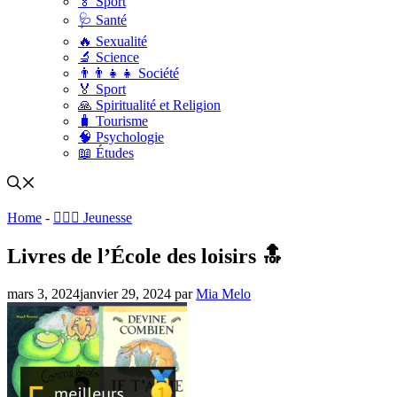
🏅 Sport
🩺 Santé
🔥 Sexualité
🔬 Science
👨‍👨‍👧‍👧 Société
🏅 Sport
🙏 Spiritualité et Religion
🧳 Tourisme
🧠 Psychologie
📖 Études
Home
-
🤸🏽‍♀️ Jeunesse
Livres de l’École des loisirs 🔝
mars 3, 2024
janvier 29, 2024
par
Mia Melo