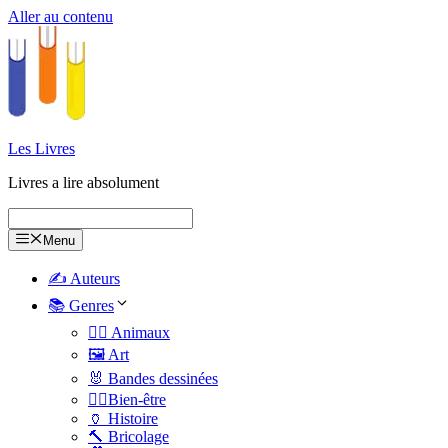
Aller au contenu
Les Livres
Livres a lire absolument
Menu
✍️ Auteurs
📚 Genres
🐕‍🦺 Animaux
🖼️ Art
🐰 Bandes dessinées
🧑‍⚕️Bien-être
🏺 Histoire
🔨 Bricolage