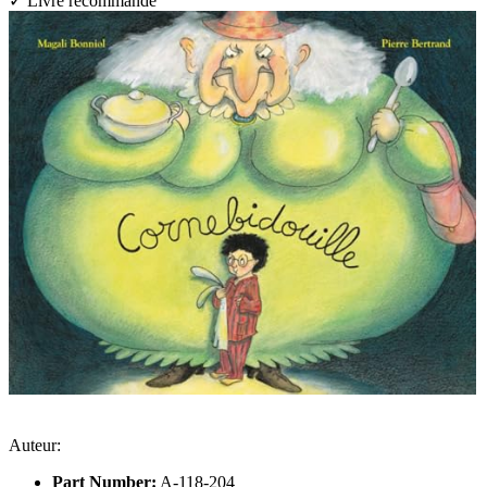
✓ Livre recommandé
Auteur:
Part Number:
A-118-204