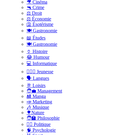
🎥 Cinéma
🔫 Crime
⚖️ Droit
⚖️ Économie
🛐 Ésotérisme
🍽️ Gastronomie
📖 Études
🍽️ Gastronomie
🏺 Histoire
😂 Humour
💻 Informatique
🤸🏽‍♀️ Jeunesse
🗣 Langues
🥂 Loisirs
🧑‍💼 Management
🎎 Manga
📣 Marketing
🎶 Musique
🌳Nature
🧑‍🏫 Philosophie
👨‍⚖️ Politique
🧠 Psychologie