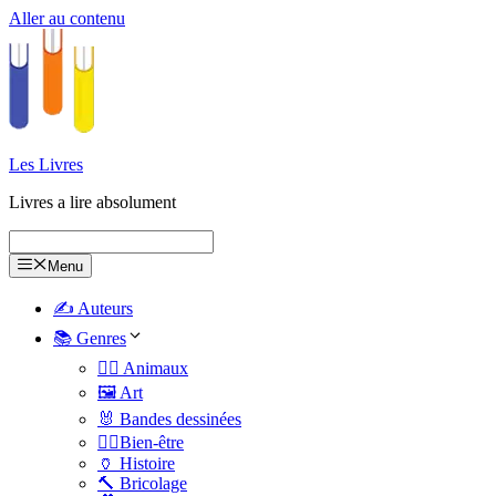
Aller au contenu
Les Livres
Livres a lire absolument
Menu
✍️ Auteurs
📚 Genres
🐕‍🦺 Animaux
🖼️ Art
🐰 Bandes dessinées
🧑‍⚕️Bien-être
🏺 Histoire
🔨 Bricolage