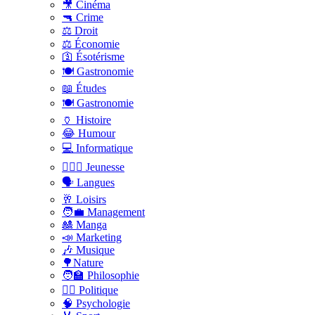
🎥 Cinéma
🔫 Crime
⚖️ Droit
⚖️ Économie
🛐 Ésotérisme
🍽️ Gastronomie
📖 Études
🍽️ Gastronomie
🏺 Histoire
😂 Humour
💻 Informatique
🤸🏽‍♀️ Jeunesse
🗣 Langues
🥂 Loisirs
🧑‍💼 Management
🎎 Manga
📣 Marketing
🎶 Musique
🌳Nature
🧑‍🏫 Philosophie
👨‍⚖️ Politique
🧠 Psychologie