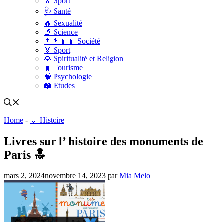
🏅 Sport
🩺 Santé
🔥 Sexualité
🔬 Science
👨‍👨‍👧‍👧 Société
🏅 Sport
🙏 Spiritualité et Religion
🧳 Tourisme
🧠 Psychologie
📖 Études
Home
-
🏺 Histoire
Livres sur l’ histoire des monuments de
Paris 🔝
mars 2, 2024
novembre 14, 2023
par
Mia Melo