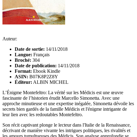
Auteur:
Date de sortie:
14/11/2018
Langue:
Français
Broché:
304
Date de publication:
14/11/2018
Format:
Ebook Kindle
ASIN:
B07K8P2Z8Y
Éditeur:
ALBIN MICHEL
L’Énigme Montefeltro: La vérité sur les Médicis est une œuvre
fascinante de l’historien érudit Marcello Simonetta. Avec une
approche minutieuse et une expertise inégalée, Simonetta dévoile les
secrets bien gardés de la famille Médicis et l'énigme intrigante de
leur lien avec les redoutables Montefeltro.
Son récit captivant plonge le lecteur dans l'Italie de la Renaissance,
décrivant de manière vivante les intrigues politiques, les rivalités et
les amours tumultueuses des Médicis. Son analyse approfondie se