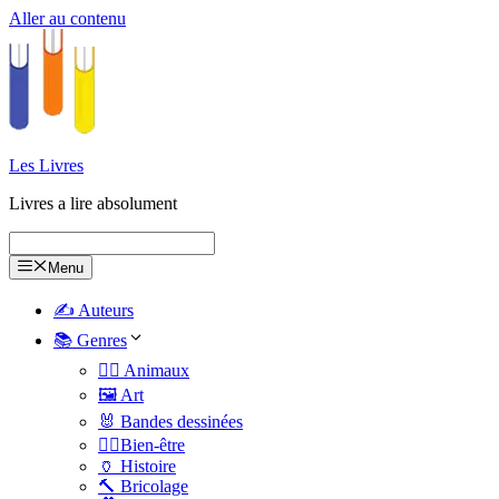
Aller au contenu
Les Livres
Livres a lire absolument
Menu
✍️ Auteurs
📚 Genres
🐕‍🦺 Animaux
🖼️ Art
🐰 Bandes dessinées
🧑‍⚕️Bien-être
🏺 Histoire
🔨 Bricolage