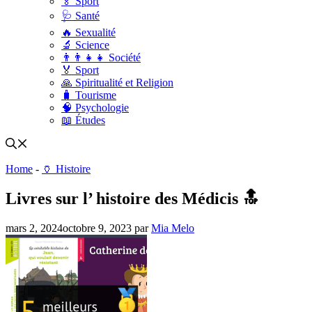
🏅 Sport
🩺 Santé
🔥 Sexualité
🔬 Science
👨‍👨‍👧‍👧 Société
🏅 Sport
🙏 Spiritualité et Religion
🧳 Tourisme
🧠 Psychologie
📖 Études
Home
-
🏺 Histoire
Livres sur l’ histoire des Médicis 🔝
mars 2, 2024
octobre 9, 2023
par
Mia Melo