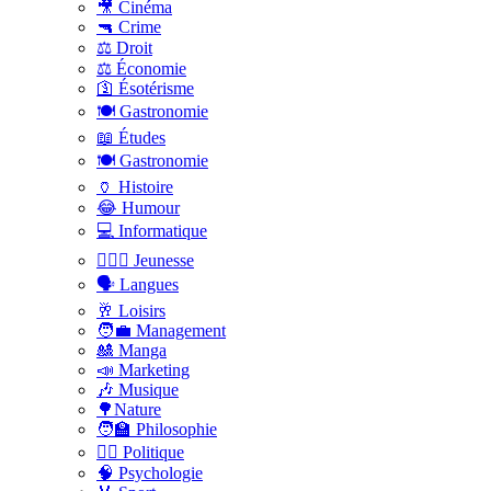
🎥 Cinéma
🔫 Crime
⚖️ Droit
⚖️ Économie
🛐 Ésotérisme
🍽️ Gastronomie
📖 Études
🍽️ Gastronomie
🏺 Histoire
😂 Humour
💻 Informatique
🤸🏽‍♀️ Jeunesse
🗣 Langues
🥂 Loisirs
🧑‍💼 Management
🎎 Manga
📣 Marketing
🎶 Musique
🌳Nature
🧑‍🏫 Philosophie
👨‍⚖️ Politique
🧠 Psychologie