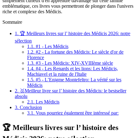
simplement curieux d'en apprendre davantage sur cette famille
emblématique, ces livres vous permettront de plonger dans l'univers
riche et complexe des Médicis.
Sommaire
1.
🏆 Meilleurs livres sur l’ histoire des Médicis 2026: notre
sélection
1.1.
#1 - Les Médicis
1.2.
#2 - La fortune des Médicis: Le siècle d'or de
Florence
1.3.
#3 - Les Médicis: XIV-XVIIIème siècle
1.4.
#4 - Les Renards et les lions: Les Médicis,
Machiavel et la ruine de l'Italie
1.5.
#5 - L’Enigme Montefeltro: La vérité sur les
Médicis
2.
🥇Meilleur livre sur l’ histoire des Médicis: le bestseller
absolu
2.1.
Les Médicis
3.
Conclusion
3.1.
Vous pourriez également être intéressé par:
🏆 Meilleurs livres sur l’ histoire des